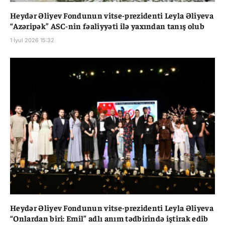
Heydər Əliyev Fondunun vitse-prezidenti Leyla Əliyeva
“Azəripək” ASC-nin fəaliyyəti ilə yaxından tanış olub
1 İyul 2026 15:32
Heydər Əliyev Fondunun vitse-prezidenti Leyla Əliyeva
“Onlardan biri: Emil” adlı anım tədbirində iştirak edib