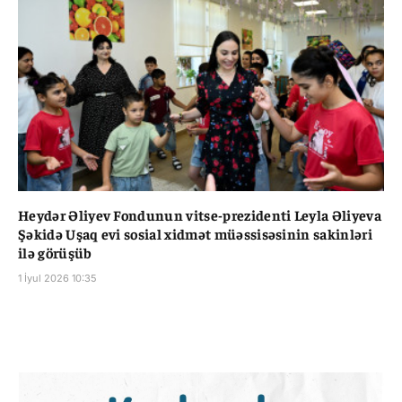
Heydər Əliyev Fondunun vitse-prezidenti Leyla Əliyeva
Şəkidə Uşaq evi sosial xidmət müəssisəsinin sakinləri
ilə görüşüb
1 İyul 2026 10:35