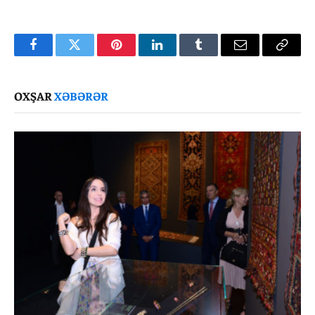
Facebook
Twitter
Pinterest
LinkedIn
Tumblr
Email
Copy
Link
OXŞAR
XƏBƏRƏR