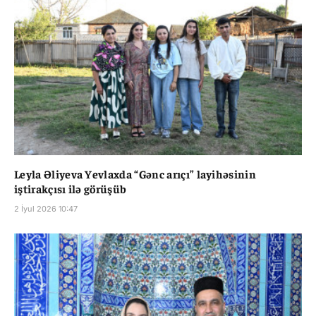
Leyla Əliyeva Yevlaxda “Gənc arıçı” layihəsinin
iştirakçısı ilə görüşüb
2 İyul 2026 10:47