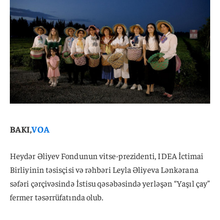
BAKI,
VOA
Heydər Əliyev Fondunun vitse-prezidenti, IDEA İctimai
Birliyinin təsisçisi və rəhbəri Leyla Əliyeva Lənkərana
səfəri çərçivəsində İstisu qəsəbəsində yerləşən “Yaşıl çay”
fermer təsərrüfatında olub.