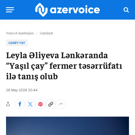
Voice of Azerbaijan
/
Cəmiyyət
CƏMIYYƏT
Leyla Əliyeva Lənkəranda
“Yaşıl çay” fermer təsərrüfatı
ilə tanış olub
26 May 2026 20:44