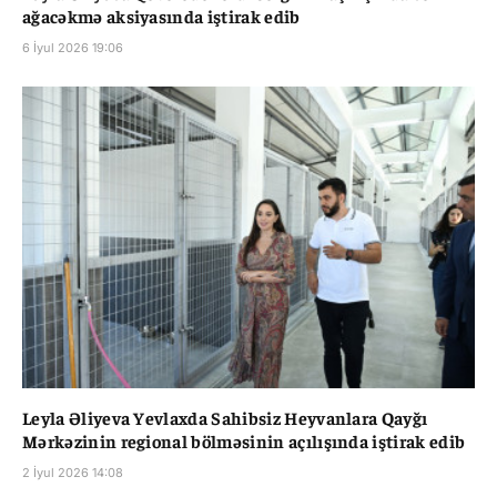
ağacəkmə aksiyasında iştirak edib
6 İyul 2026 19:06
Leyla Əliyeva Yevlaxda Sahibsiz Heyvanlara Qayğı
Mərkəzinin regional bölməsinin açılışında iştirak edib
2 İyul 2026 14:08