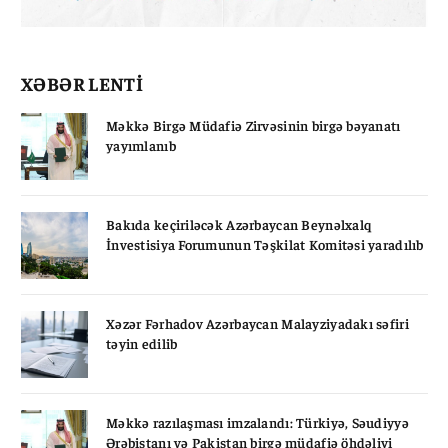
XƏBƏR LENTİ
Məkkə Birgə Müdafiə Zirvəsinin birgə bəyanatı
yayımlanıb
Bakıda keçiriləcək Azərbaycan Beynəlxalq
İnvestisiya Forumunun Təşkilat Komitəsi yaradılıb
Xəzər Fərhadov Azərbaycan Malayziyadakı səfiri
təyin edilib
Məkkə razılaşması imzalandı: Türkiyə, Səudiyyə
Ərəbistanı və Pakistan birgə müdafiə öhdəliyi