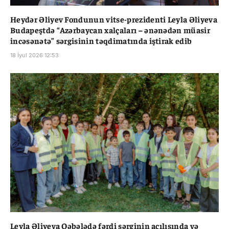
Heydər Əliyev Fondunun vitse-prezidenti Leyla Əliyeva
Budapeştdə “Azərbaycan xalçaları – ənənədən müasir
incəsənətə” sərgisinin təqdimatında iştirak edib
18 İyul 2026 12:53
Leyla Əliyeva Qəbələdə fərdi sərginin açılışında və