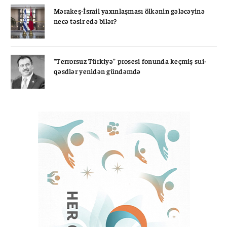
Mərakeş-İsrail yaxınlaşması ölkənin gələcəyinə
necə təsir edə bilər?
“Terrorsuz Türkiyə” prosesi fonunda keçmiş sui-
qəsdlər yenidən gündəmdə