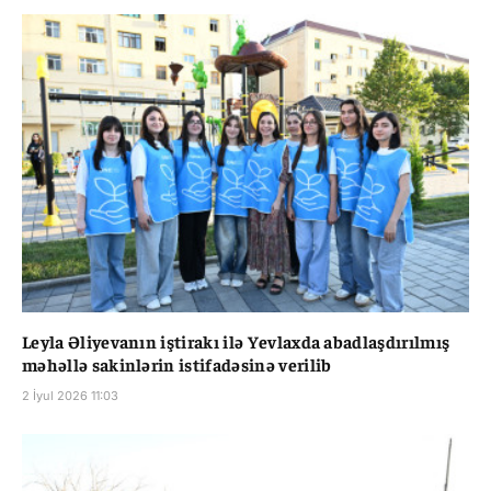
Leyla Əliyevanın iştirakı ilə Yevlaxda abadlaşdırılmış
məhəllə sakinlərin istifadəsinə verilib
2 İyul 2026 11:03