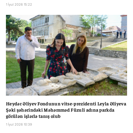
1 İyul 2026 15:22
Heydər Əliyev Fondunun vitse-prezidenti Leyla Əliyeva
Şəki şəhərindəki Məhəmməd Füzuli adına parkda
görülən işlərlə tanış olub
1 İyul 2026 10:39