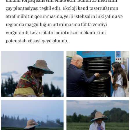
çay plantasiyası təşkil edir. Ekoloji kənd təsərrüfatının
ətraf mühitin qorunmasına, yerli istehsalın inkişafına və
regionda məşğulluğun artırılmasına töhfə verdiyi
vurğulanıb, təsərrüfatın aqroturizm məkanı kimi
potensialı xüsusi qeyd olunub.