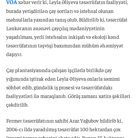
VOA
xəbər verir ki, Leyla Əliyeva təsərrüfatın fəaliyyəti,
burada yetişdirilən çay sortları və istehsal olunan
məhsullarla yaxından tanış olub. Bildirilib ki, təsərrüfat
Lənkəranın ənənəvi çayçılıq mədəniyyətinin
yaşadılması, yerli istehsalın inkişafı və ekoloji kənd
təsərrüfatının təşviqi baxımından mühüm əhəmiyyət
daşıyır.
Çay plantasiyasında çalışan işçilərlə birlikdə çay
yığımında iştirak edən Leyla Əliyeva onlarla səmimi
söhbət edib, gündəlik iş prosesi və təsərrüfatdakı
fəaliyyətləri ilə maraqlanıb. Görüş zamanı xatirə şəkilləri
çəkdirilib.
Fermer təsərrüfatının sahibi Araz Yağubov bildirib ki,
2006-cı ildə yaradılmış təsərrüfat 100 hektardan çox
ümumi torpaq sahəsini əhatə edir. Bunun 55 hektarını