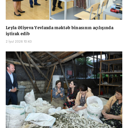
Leyla Əliyeva Yevlaxda məktəb binasının açılışında
iştirak edib
2 İyul 2026 10:43