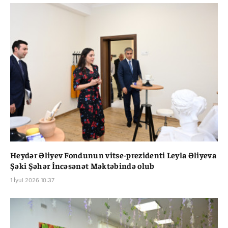
Heydər Əliyev Fondunun vitse-prezidenti Leyla Əliyeva
Şəki Şəhər İncəsənət Məktəbində olub
1 İyul 2026 10:37