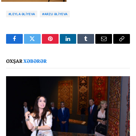
#LEYLA ƏLIYEVA
#ARZU ƏLIYEVA
Facebook
Twitter
Pinterest
LinkedIn
Tumblr
Email
Copy
Link
OXŞAR
XƏBƏRƏR