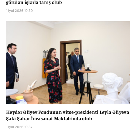
görülən işlərlə tanış olub
1 İyul 2026 10:39
Heydər Əliyev Fondunun vitse-prezidenti Leyla Əliyeva
Şəki Şəhər İncəsənət Məktəbində olub
1 İyul 2026 10:37