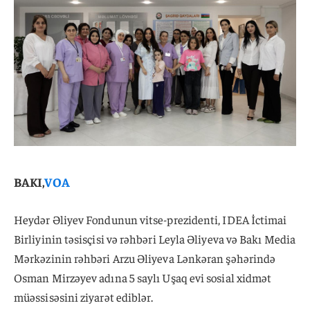
BAKI,
VOA
Heydər Əliyev Fondunun vitse-prezidenti, IDEA İctimai
Birliyinin təsisçisi və rəhbəri Leyla Əliyeva və Bakı Media
Mərkəzinin rəhbəri Arzu Əliyeva Lənkəran şəhərində
Osman Mirzəyev adına 5 saylı Uşaq evi sosial xidmət
müəssisəsini ziyarət ediblər.