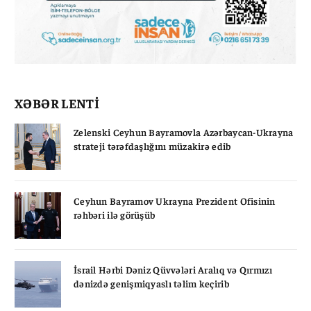
XƏBƏR LENTİ
Zelenski Ceyhun Bayramovla Azərbaycan-Ukrayna
strateji tərəfdaşlığını müzakirə edib
Ceyhun Bayramov Ukrayna Prezident Ofisinin
rəhbəri ilə görüşüb
İsrail Hərbi Dəniz Qüvvələri Aralıq və Qırmızı
dənizdə genişmiqyaslı təlim keçirib