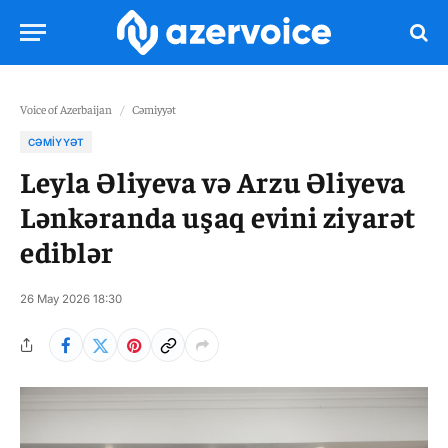
Voice of Azerbaijan
/
Cəmiyyət
CƏMIYYƏT
Leyla Əliyeva və Arzu Əliyeva
Lənkəranda uşaq evini ziyarət
ediblər
26 May 2026 18:30