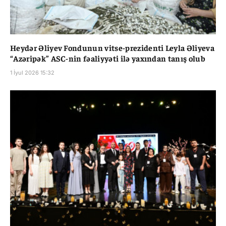
Heydər Əliyev Fondunun vitse-prezidenti Leyla Əliyeva
“Azəripək” ASC-nin fəaliyyəti ilə yaxından tanış olub
1 İyul 2026 15:32