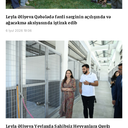
Leyla Əliyeva Qəbələdə fərdi sərginin açılışında və
ağacəkmə aksiyasında iştirak edib
6 İyul 2026 19:06
Leyla Əliyeva Yevlaxda Sahibsiz Heyvanlara Qayğı