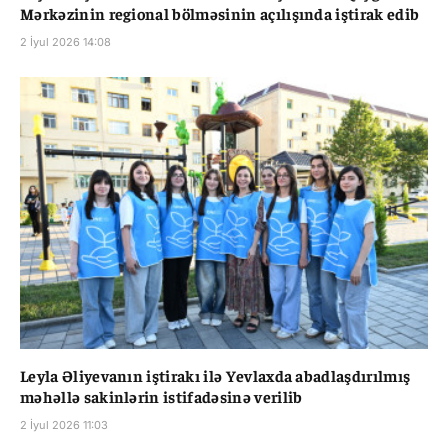
Mərkəzinin regional bölməsinin açılışında iştirak edib
2 İyul 2026 14:08
Leyla Əliyevanın iştirakı ilə Yevlaxda abadlaşdırılmış
məhəllə sakinlərin istifadəsinə verilib
2 İyul 2026 11:03