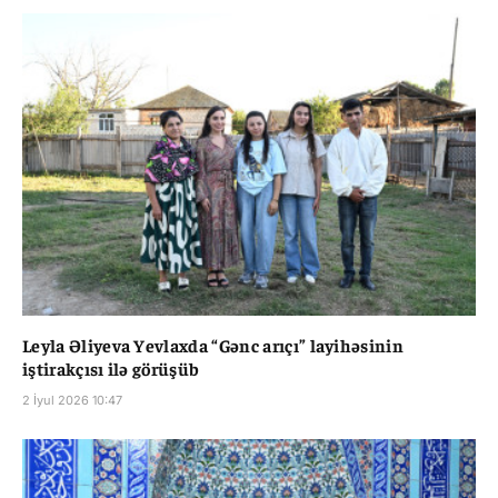
Leyla Əliyeva Yevlaxda “Gənc arıçı” layihəsinin
iştirakçısı ilə görüşüb
2 İyul 2026 10:47