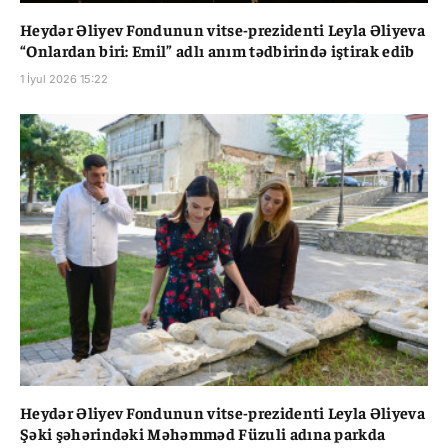
Heydər Əliyev Fondunun vitse-prezidenti Leyla Əliyeva
“Onlardan biri: Emil” adlı anım tədbirində iştirak edib
1 İyul 2026 15:22
Heydər Əliyev Fondunun vitse-prezidenti Leyla Əliyeva
Şəki şəhərindəki Məhəmməd Füzuli adına parkda