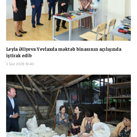
Leyla Əliyeva Yevlaxda məktəb binasının açılışında
iştirak edib
2 İyul 2026 10:43