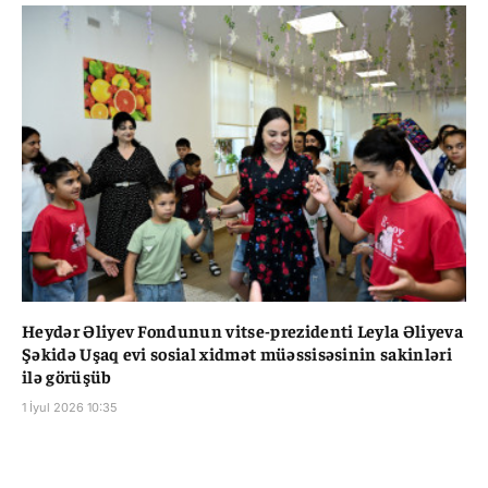
Heydər Əliyev Fondunun vitse-prezidenti Leyla Əliyeva
Şəkidə Uşaq evi sosial xidmət müəssisəsinin sakinləri
ilə görüşüb
1 İyul 2026 10:35