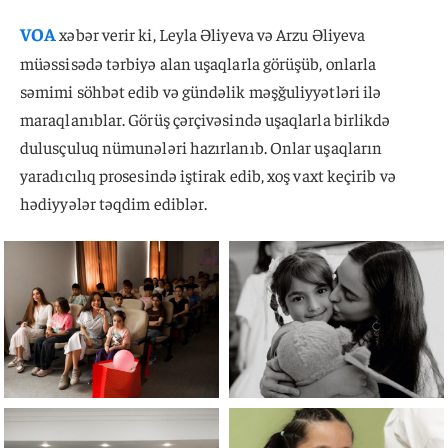
VOA
xəbər verir ki, Leyla Əliyeva və Arzu Əliyeva
müəssisədə tərbiyə alan uşaqlarla görüşüb, onlarla
səmimi söhbət edib və gündəlik məşğuliyyətləri ilə
maraqlanıblar. Görüş çərçivəsində uşaqlarla birlikdə
dulusçuluq nümunələri hazırlanıb. Onlar uşaqların
yaradıcılıq prosesində iştirak edib, xoş vaxt keçirib və
hədiyyələr təqdim ediblər.