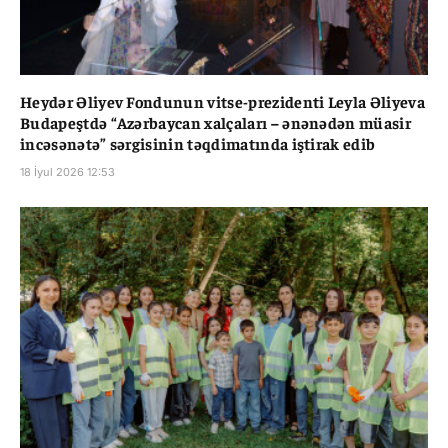
Heydər Əliyev Fondunun vitse-prezidenti Leyla Əliyeva
Budapeştdə “Azərbaycan xalçaları – ənənədən müasir
incəsənətə” sərgisinin təqdimatında iştirak edib
18 İyul 2026 12:53