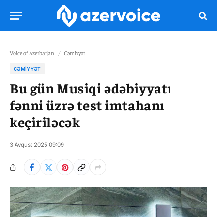
Voice of Azerbaijan
/
Cəmiyyət
CƏMIYYƏT
Bu gün Musiqi ədəbiyyatı
fənni üzrə test imtahanı
keçiriləcək
3 Avqust 2025 09:09