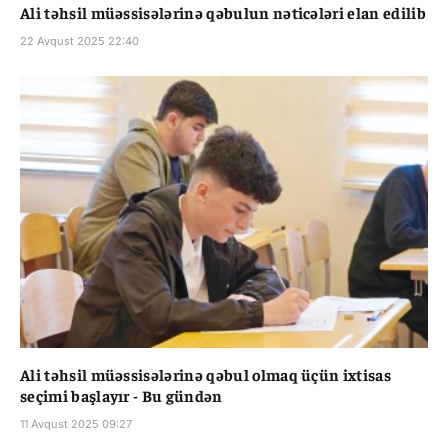
Ali təhsil müəssisələrinə qəbulun nəticələri elan edilib
22 Avqust 2025 22:40
Ali təhsil müəssisələrinə qəbul olmaq üçün ixtisas
seçimi başlayır - Bu gündən
11 Avqust 2025 09:27