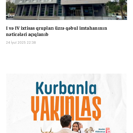
I və IV ixtisas qrupları üzrə qəbul imtahanının
nəticələri açıqlanıb
24 İyul 2025 22:38