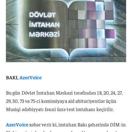
BAKI,
AzerVoice
Bu gün Dövlət İmtahan Mərkəzi tərəfindən 18, 20, 24, 27,
29, 30, 73 və 75-ci komissiyaya aid abituriyentlər üçün
Musiqi ədəbiyyatı fənni üzrə test imtahanı keçirilir.
AzerVoice
xəbər verir ki, imtahan Bakı şəhərində DİM-in