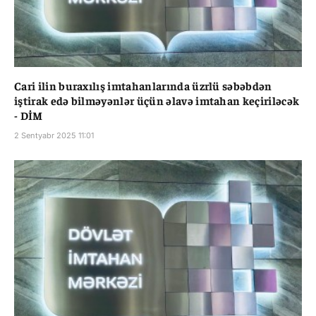
Cari ilin buraxılış imtahanlarında üzrlü səbəbdən
iştirak edə bilməyənlər üçün əlavə imtahan keçiriləcək
- DİM
2 Sentyabr 2025 11:01