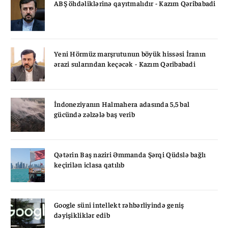
ABŞ öhdəliklərinə qayıtmalıdır - Kazım Qəribabadi
Yeni Hörmüz marşrutunun böyük hissəsi İranın
ərazi sularından keçəcək - Kazım Qəribabadi
İndoneziyanın Halmahera adasında 5,5 bal
gücündə zəlzələ baş verib
Qətərin Baş naziri Əmmanda Şərqi Qüdslə bağlı
keçirilən iclasa qatılıb
Google süni intellekt rəhbərliyində geniş
dəyişikliklər edib