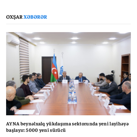
Link
OXŞAR
XƏBƏRƏR
AYNA beynəlxalq yükdaşıma sektorunda yeni layihəyə
başlayır: 5000 yeni sürücü