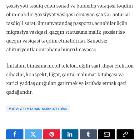
şəxsiyyəti təsdiq edən sənəd və buraxılış vərəqəsi təqdim
olunmalıdır. Şəxsiyyət vəsiqəsi olmayan şəxslər notarial
təsdiqli surət, ümumvətəndaş pasportu, əcnəbilər üçün
miqrasiya vəsiqəsi, qaçqın statusuna malik şəxslər isə
qaçqın vəsiqəsi təqdim etməlidirlər. Sənədsiz
abituriyentlər imtahana buraxılmayacaq.
İmtahan binasına mobil telefon, ağıllı saat, digər elektron
cihazlar, konspekt, lüğət, çanta, məlumat kitabçası və
xarici yaddaş qurğuları gətirmək və istifadə etmək qəti
qadağandır.
#DÖVLƏT İMTAHAN MƏRKƏZI (DİM)
Facebook
Twitter
Pinterest
LinkedIn
Tumblr
Email
Copy