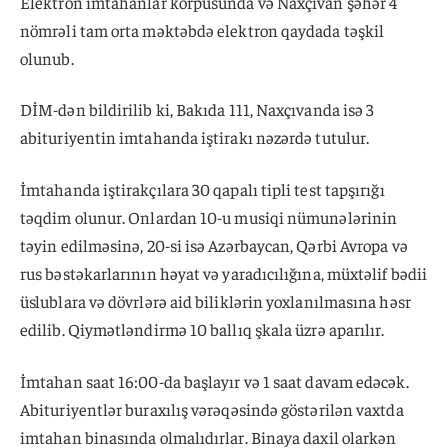
Elektron imtahanlar korpusunda və Naxçıvan şəhər 4
nömrəli tam orta məktəbdə elektron qaydada təşkil
olunub.
DİM-dən bildirilib ki, Bakıda 111, Naxçıvanda isə 3
abituriyentin imtahanda iştirakı nəzərdə tutulur.
İmtahanda iştirakçılara 30 qapalı tipli test tapşırığı
təqdim olunur. Onlardan 10-u musiqi nümunələrinin
təyin edilməsinə, 20-si isə Azərbaycan, Qərbi Avropa və
rus bəstəkarlarının həyat və yaradıcılığına, müxtəlif bədii
üslublara və dövrlərə aid biliklərin yoxlanılmasına həsr
edilib. Qiymətləndirmə 10 ballıq şkala üzrə aparılır.
İmtahan saat 16:00-da başlayır və 1 saat davam edəcək.
Abituriyentlər buraxılış vərəqəsində göstərilən vaxtda
imtahan binasında olmalıdırlar. Binaya daxil olarkən