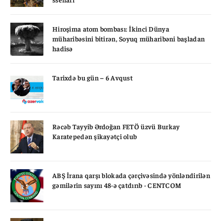
Hiroşima atom bombası: İkinci Dünya
müharibəsini bitirən, Soyuq müharibəni başladan
hadisə
Tarixdə bu gün – 6 Avqust
Rəcəb Tayyib Ərdoğan FETÖ üzvü Burkay
Karatepedən şikayətçi olub
ABŞ İrana qarşı blokada çərçivəsində yönləndirilən
gəmilərin sayını 48-ə çatdırıb - CENTCOM