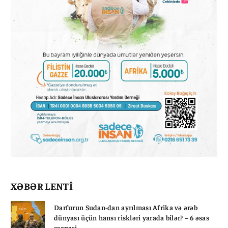
XƏBƏR LENTİ
Darfurun Sudan-dan ayrılması Afrika və ərəb
dünyası üçün hansı riskləri yarada bilər? – 6 əsas
ssenari