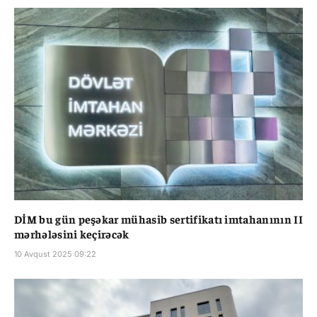
DİM bu gün peşəkar mühasib sertifikatı imtahanının II
mərhələsini keçirəcək
10 Avqust 2025 09:22