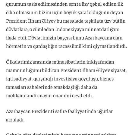
qurumun təsis edilməsindən sonra üzv qəbul edilən ilk
ölkə olmasının bizim üçün böyük şərəf olduğunu deyən
Prezident İlham Əliyev bu məsələdə təşkilata üzv bütün
dövlətlərə, o cümlədən İndoneziyaya minnətdarlığını
ifadə etdi. Dövlətimizin başçısı bunu Azərbaycana olan
hörmətin və qardaşlığın təcəssümü kimi qiymətləndirdi.
Ölkələrimiz arasında münasibətlərin inkişafından
məmnunluğunu bildirən Prezident İlham Əliyev siyasət,
iqtisadiyyat, qarşılıqlı investisiya qoyuluşu, biznes
təmasları sahələrində əməkdaşlığı daha da
möhkəmləndirməyin önəmini qeyd etdi.
Azərbaycan Prezidenti səfirə fəaliyyətində uğurlar
arzuladı.
Qəbula görə dövlətimizin başçısına minnətdarlığını