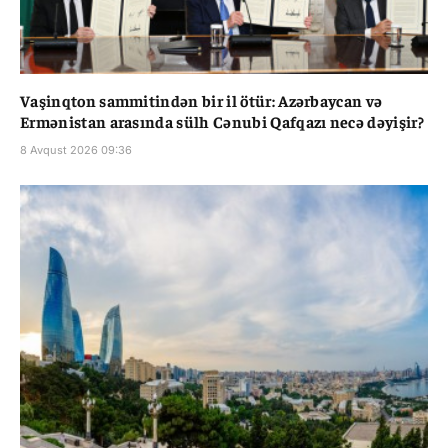
Vaşinqton sammitindən bir il ötür: Azərbaycan və
Ermənistan arasında sülh Cənubi Qafqazı necə dəyişir?
8 Avqust 2026 09:36