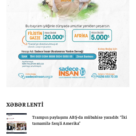
XƏBƏR LENTİ
Trampın paylaşımı ABŞ-da mübahisə yaradıb: “İki
tamamilə fərqli Amerika”