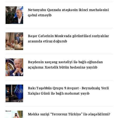
Netanyahu Qəzzada atəşkəsin ikinci mərhələsini
qəbul etməyib
Bəşər Cəfərinin Moskvada görüntüləri suriyalılar
arasında etiraz doğurub
Baydenin xərçəng xəstəliyi ilə bağlı oğlundan
açıqlama: Xəstəlik bütün bədəninə yayılıb
Bakı Təşəbbüs Qrupu 9 Avqust - Beynəlxalq Yerli
Xalqlar Günü ilə bağlı məlumat yayıb
Məkkə sazişi “Terrorsuz Türkiyə” ilə əlaqəlidirmi?