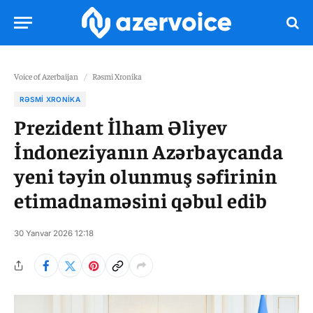
Voice of Azerbaijan
/
Rəsmi Xronika
RƏSMI XRONIKA
Prezident İlham Əliyev
İndoneziyanın Azərbaycanda
yeni təyin olunmuş səfirinin
etimadnaməsini qəbul edib
30 Yanvar 2026 12:18