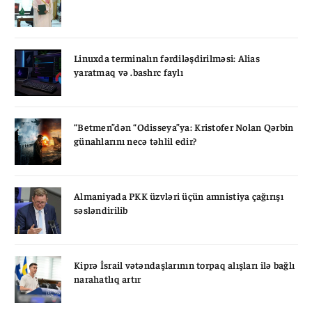
Linuxda terminalın fərdiləşdirilməsi: Alias
yaratmaq və .bashrc faylı
“Betmen”dən “Odisseya”ya: Kristofer Nolan Qərbin
günahlarını necə təhlil edir?
Almaniyada PKK üzvləri üçün amnistiya çağırışı
səsləndirilib
Kiprə İsrail vətəndaşlarının torpaq alışları ilə bağlı
narahatlıq artır