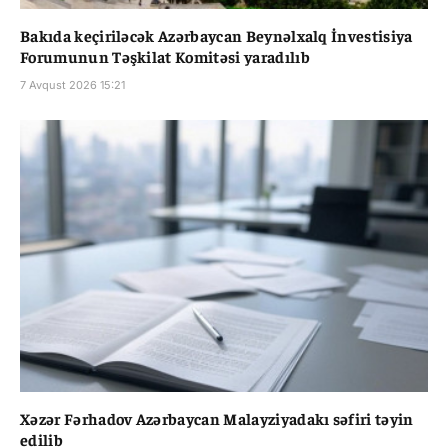
Bakıda keçiriləcək Azərbaycan Beynəlxalq İnvestisiya
Forumunun Təşkilat Komitəsi yaradılıb
7 Avqust 2026 15:21
Xəzər Fərhadov Azərbaycan Malayziyadakı səfiri təyin
edilib