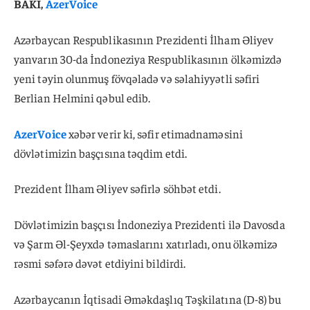
BAKI,
AzerVoice
Azərbaycan Respublikasının Prezidenti İlham Əliyev
yanvarın 30-da İndoneziya Respublikasının ölkəmizdə
yeni təyin olunmuş fövqəladə və səlahiyyətli səfiri
Berlian Helmini qəbul edib.
AzerVoice
xəbər verir ki, səfir etimadnaməsini
dövlətimizin başçısına təqdim etdi.
Prezident İlham Əliyev səfirlə söhbət etdi.
Dövlətimizin başçısı İndoneziya Prezidenti ilə Davosda
və Şarm Əl-Şeyxdə təmaslarını xatırladı, onu ölkəmizə
rəsmi səfərə dəvət etdiyini bildirdi.
Azərbaycanın İqtisadi Əməkdaşlıq Təşkilatına (D-8) bu