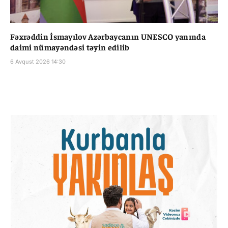
Fəxrəddin İsmayılov Azərbaycanın UNESCO yanında
daimi nümayəndəsi təyin edilib
6 Avqust 2026 14:30