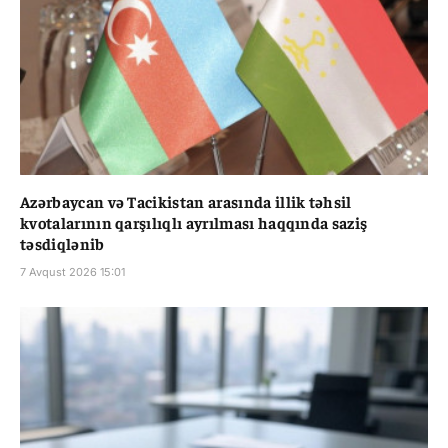
Azərbaycan və Tacikistan arasında illik təhsil
kvotalarının qarşılıqlı ayrılması haqqında saziş
təsdiqlənib
7 Avqust 2026 15:01