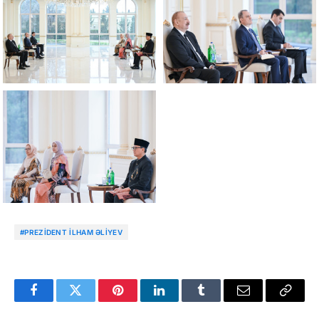
#PREZIDENT İLHAM ƏLIYEV
Facebook
Twitter
Pinterest
LinkedIn
Tumblr
Email
Copy