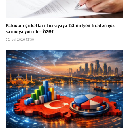
Pakistan şirkətləri Türkiyəyə 121 milyon lirədən çox
sərmayə yatırıb – ÖZƏL
22 İyul 2026 13:30