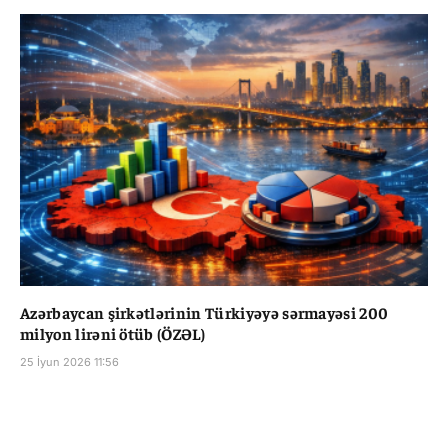
Azərbaycan şirkətlərinin Türkiyəyə sərmayəsi 200
milyon lirəni ötüb (ÖZƏL)
25 İyun 2026 11:56