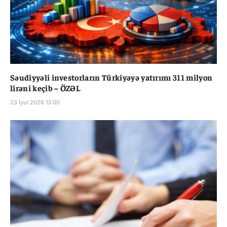
Səudiyyəli investorların Türkiyəyə yatırımı 311 milyon
lirəni keçib – ÖZƏL
23 İyul 2026 13:00