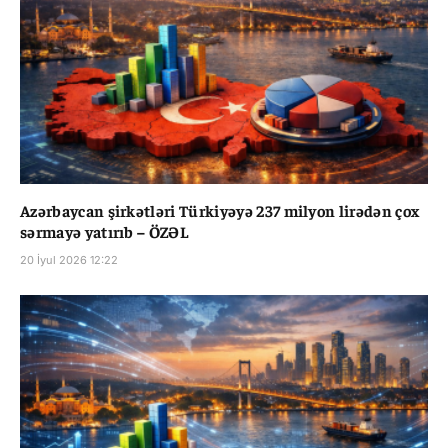
Azərbaycan şirkətləri Türkiyəyə 237 milyon lirədən çox
sərmayə yatırıb – ÖZƏL
20 İyul 2026 12:22