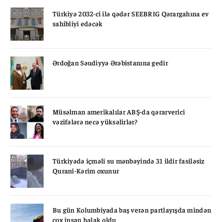
Türkiyə 2032-ci ilə qədər SEEBRIG Qərargahına ev
sahibliyi edəcək
Ərdoğan Səudiyyə Ərəbistanına gedir
Müsəlman amerikalılar ABŞ-da qərarverici
vəzifələrə necə yüksəlirlər?
Türkiyədə içməli su mənbəyində 31 ildir fasiləsiz
Qurani-Kərim oxunur
Bu gün Kolumbiyada baş verən partlayışda mindən
çox insan həlak oldu