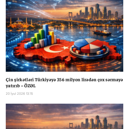
Çin şirkətləri Türkiyəyə 356 milyon lirədən çox sərmayə
yatırıb – ÖZƏL
20 İyul 2026 13:15