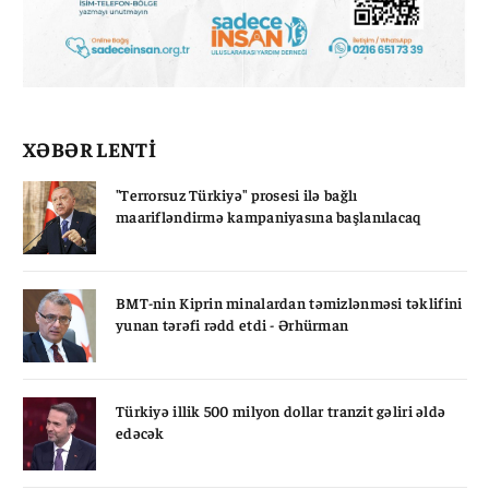
XƏBƏR LENTİ
"Terrorsuz Türkiyə" prosesi ilə bağlı
maarifləndirmə kampaniyasına başlanılacaq
BMT-nin Kiprin minalardan təmizlənməsi təklifini
yunan tərəfi rədd etdi - Ərhürman
Türkiyə illik 500 milyon dollar tranzit gəliri əldə
edəcək