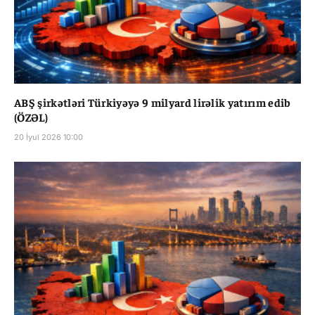
ABŞ şirkətləri Türkiyəyə 9 milyard lirəlik yatırım edib
(ÖZƏL)
20 İyul 2026 10:00