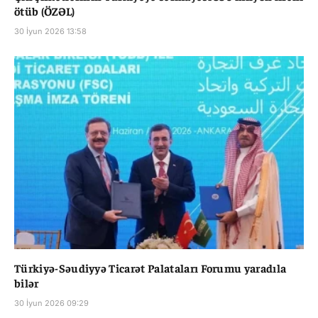
ötüb (ÖZƏL)
30 İyun 2026 13:58
Türkiyə-Səudiyyə Ticarət Palataları Forumu yaradıla
bilər
30 İyun 2026 09:29