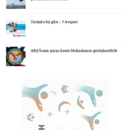
Tarixdə bu gün – 7 Avqust
ABŞ İrana qarşı dəniz blokadasını genişləndirib