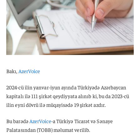
Bakı,
AzerVoice
2024-cü ilin yanvar-iyun ayında Türkiyədə Azərbaycan
kapitalı ilə 111 şirkət qeydiyyata alınıb ki, bu da 2023-cü
ilin eyni dövrü ilə müqayisədə 19 şirkət azdır.
Bu barədə
AzerVoice
-a Türkiyə Ticarət və Sənaye
Palatasından (TOBB) məlumat verilib.