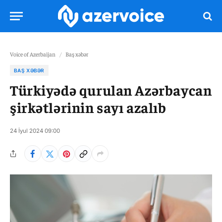
Voice of Azerbaijan
/
Baş xəbər
BAŞ XƏBƏR
Türkiyədə qurulan Azərbaycan
şirkətlərinin sayı azalıb
24 İyul 2024 09:00