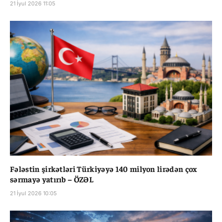
21 İyul 2026 11:05
Fələstin şirkətləri Türkiyəyə 140 milyon lirədən çox
sərmayə yatırıb – ÖZƏL
21 İyul 2026 10:05