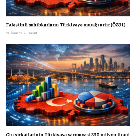
Fələstinli sahibkarların Türkiyəyə marağı artır (ÖZƏL)
30 İyun 2026 14:48
Çin şirkətlərinin Türkiyəyə sərmayəsi 330 milyon lirəni