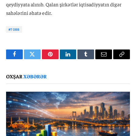
qeydiyyata alınıb. Qalan şirkətlər iqtisadiyyatın digər
sahələrini əhatə edir.
#TOBB
Facebook
Twitter
Pinterest
LinkedIn
Tumblr
Email
Copy
Link
OXŞAR
XƏBƏRƏR