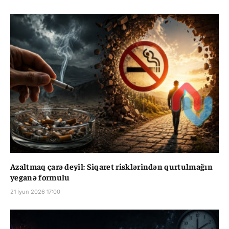
Azaltmaq çarə deyil: Siqaret risklərindən qurtulmağın
yeganə formulu
21 İyun 2026 17:00