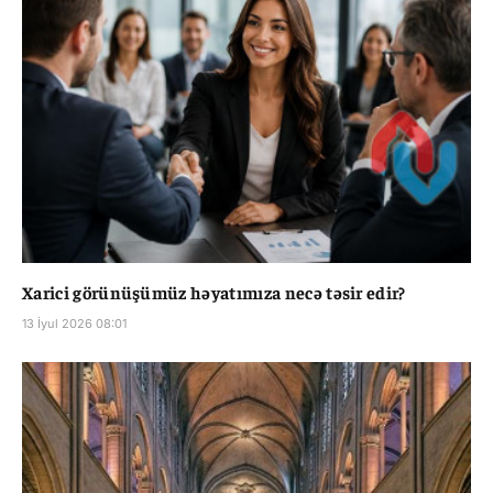
Xarici görünüşümüz həyatımıza necə təsir edir?
13 İyul 2026 08:01