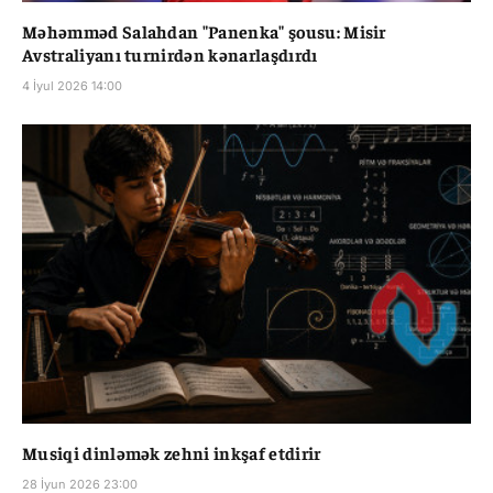
Məhəmməd Salahdan "Panenka" şousu: Misir
Avstraliyanı turnirdən kənarlaşdırdı
4 İyul 2026 14:00
Musiqi dinləmək zehni inkşaf etdirir
28 İyun 2026 23:00