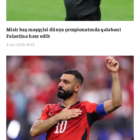
Misir baş məşqçisi dünya çempionatında qələbəni
Fələstinə həsr edib
4 İyul 2026 18:50