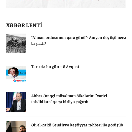
XƏBƏR LENTİ
"Alman ordusunun qara günü"- Amyen döyüşü necə
başladı?
Tarixdə bu gün – 8 Avqust
Abbas Əraqçi müsəlman ölkələrini "xarici
təhdidlərə" qarşı birliyə çağırıb
Əli əl-Zaidi Səudiyyə kəşfiyyat rəhbəri ilə görüşüb