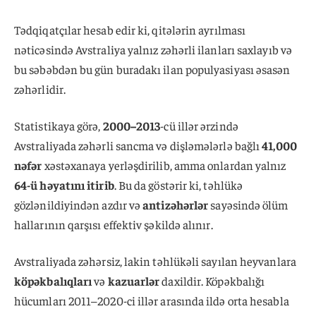
Tədqiqatçılar hesab edir ki, qitələrin ayrılması
nəticəsində Avstraliya yalnız zəhərli ilanları saxlayıb və
bu səbəbdən bu gün buradakı ilan populyasiyası əsasən
zəhərlidir.
Statistikaya görə,
2000–2013
-cü illər ərzində
Avstraliyada zəhərli sancma və dişləmələrlə bağlı
41,000
nəfər
xəstəxanaya yerləşdirilib, amma onlardan yalnız
64-ü həyatını itirib
. Bu da göstərir ki, təhlükə
gözlənildiyindən azdır və
antizəhərlər
sayəsində ölüm
hallarının qarşısı effektiv şəkildə alınır.
Avstraliyada zəhərsiz, lakin təhlükəli sayılan heyvanlara
köpəkbalıqları
və
kazuarlər
daxildir. Köpəkbalığı
hücumları 2011–2020-ci illər arasında ildə orta hesabla