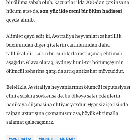
bir ölümə səbəb olub. Kazuarlar ildə 200-dən çox insana
hücum etsə də,
son yüz ildə cəmi bir ölüm hadisəsi
qeydə alınıb.
Alimlər qeyd edir ki, Avstraliya heyvanları zəhərlilik
baxımından digər qitələrin canlılarından daha
təhlükəlidir. Lakin bu canlılarla rastlaşmaq ehtimalı
aşağıdır. Əlavə olaraq, Sydney huni-tor hörümçəyinin
ölümcül zəhərinə qarşı da artıq antizəhər mövcuddur.
Beləliklə, Avstraliya heyvanlarının ölümcül reputasiyası
elmi əsaslara söykənsə də, bu ölkəyə səfər edənlərin
panikaya düşməsinə ehtiyac yoxdur. Əgər siz içərisində
taipan axtarışına çıxmamısınızsa, böyük ehtimalla
salamat qalacaqsınız.
#AVSTRALIYA
#BUNU BILIRSINIZMI?