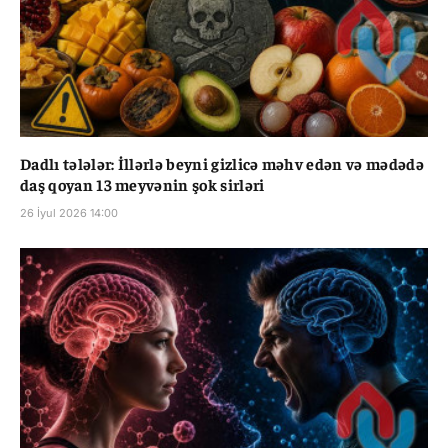
Dadlı tələlər: İllərlə beyni gizlicə məhv edən və mədədə
daş qoyan 13 meyvənin şok sirləri
26 İyul 2026 14:00