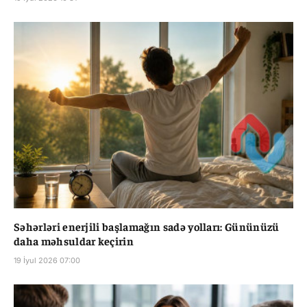
Səhərləri enerjili başlamağın sadə yolları: Gününüzü
daha məhsuldar keçirin
19 İyul 2026 07:00