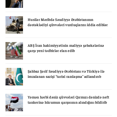
Husilər Məribdə Səudiyyə Ərəbistanının
dəstəklədiyi qüvvələri vurduqlarını iddia ediblər
ABŞ İran hakimiyyətinin maliyyə şəbəkələrinə
qarşı yeni tədbirlər elan edib
Şahbaz Şərif Səudiyyə Ərəbistanı və Türkiyə ilə
imzalanan sazişi "tarixi razılaşma" adlandırıb
Yəmən hərbi dəniz qüvvələri Qırmızı dənizdə neft
tankerinə hücumun qarşısının alındığını bildirib