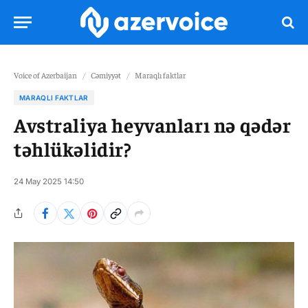
Voice of Azerbaijan
/
Cəmiyyət
/
Maraqlı faktlar
MARAQLI FAKTLAR
Avstraliya heyvanları nə qədər
təhlükəlidir?
24 May 2025 14:50