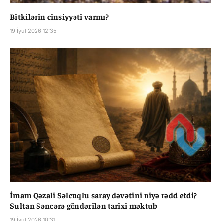
Bitkilərin cinsiyyəti varmı?
19 İyul 2026 12:35
İmam Qəzali Səlcuqlu saray dəvətini niyə rədd etdi?
Sultan Səncərə göndərilən tarixi məktub
19 İyul 2026 10:31