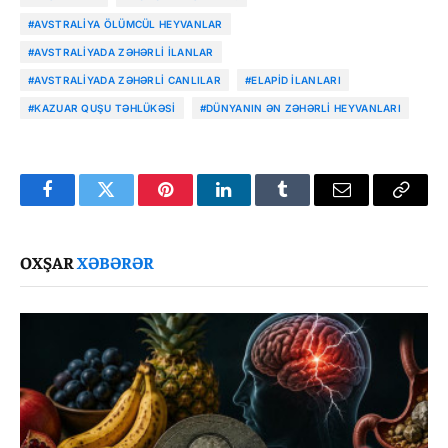
#AVSTRALIYA ÖLÜMCÜL HEYVANLAR
#AVSTRALIYADA ZƏHƏRLI ILANLAR
#AVSTRALIYADA ZƏHƏRLI CANLILAR
#ELAPID ILANLARI
#KAZUAR QUŞU TƏHLÜKƏSI
#DÜNYANIN ƏN ZƏHƏRLI HEYVANLARI
Facebook
Twitter
Pinterest
LinkedIn
Tumblr
Email
Copy
Link
OXŞAR
XƏBƏRƏR