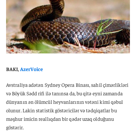
BAKI,
AzerVoice
Avstraliya adətən Sydney Opera Binası, sahil çimərlikləri
və Böyük Sədd rifi ilə tanınsa da, bu qitə eyni zamanda
dünyanın ən ölümcül heyvanlarının vətəni kimi qəbul
olunur. Lakin statistik göstəricilər və tədqiqatlar bu
məşhur imicin reallıqdan bir qədər uzaq olduğunu
göstərir.