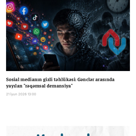
Sosial medianın gizli təhlükəsi: Gənclər arasında
yayılan "rəqəmsal demansiya"
21 İyun 2026 13:00