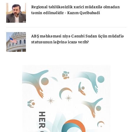
Regional təhlükəsizlik xarici müdaxilə olmadan
təmin edilməlidir - Kazım Qəribabadi
ABŞ məhkəməsi niyə Cənubi Sudan üçün müdafiə
statusunun ləğvinə icazə verib?