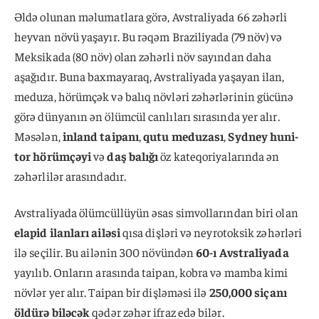
Əldə olunan məlumatlara görə, Avstraliyada 66 zəhərli
heyvan növü yaşayır. Bu rəqəm Braziliyada (79 növ) və
Meksikada (80 növ) olan zəhərli növ sayından daha
aşağıdır. Buna baxmayaraq, Avstraliyada yaşayan ilan,
meduza, hörümçək və balıq növləri zəhərlərinin gücünə
görə dünyanın ən ölümcül canlıları sırasında yer alır.
Məsələn,
inland taipanı
,
qutu meduzası
,
Sydney huni-
tor hörümçəyi
və
daş balığı
öz kateqoriyalarında ən
zəhərlilər arasındadır.
Avstraliyada ölümcüllüyün əsas simvollarından biri olan
elapid ilanları ailəsi
qısa dişləri və neyrotoksik zəhərləri
ilə seçilir. Bu ailənin 300 növündən
60-ı Avstraliyada
yayılıb. Onların arasında taipan, kobra və mamba kimi
növlər yer alır. Taipan bir dişləməsi ilə
250,000 siçanı
öldürə biləcək
qədər zəhər ifraz edə bilər.