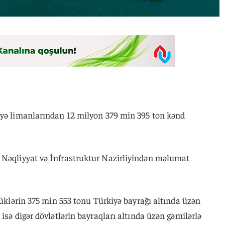
iyə limanlarından 12 milyon 379 min 395 ton kənd
 Nəqliyyat və İnfrastruktur Nazirliyindən məlumat
 yüklərin 375 min 553 tonu Türkiyə bayrağı altında üzən
isə digər dövlətlərin bayraqları altında üzən gəmilərlə