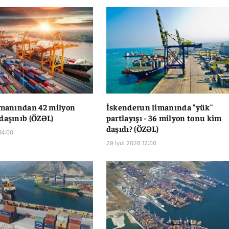
imanından 42 milyon
İskenderun limanında "yük"
daşınıb (ÖZƏL)
partlayışı - 36 milyon tonu kim
daşıdı? (ÖZƏL)
14:00
29 İyul 2026 12:00