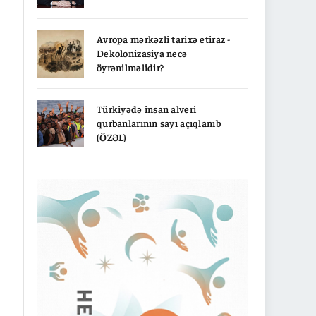
Avropa mərkəzli tarixə etiraz -
Dekolonizasiya necə
öyrənilməlidir?
Türkiyədə insan alveri
qurbanlarının sayı açıqlanıb
(ÖZƏL)