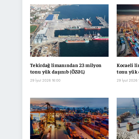
Tekirdağ limanından 23 milyon
Kocaeli l
tonu yük daşınıb (ÖZƏL)
tonu yük 
29 İyul 2026 16:00
29 İyul 2026 