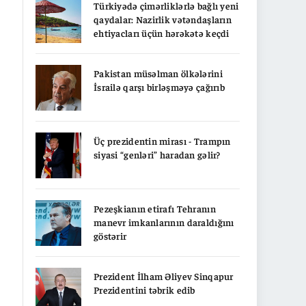
Türkiyədə çimərliklərlə bağlı yeni
qaydalar: Nazirlik vətəndaşların
ehtiyacları üçün hərəkətə keçdi
Pakistan müsəlman ölkələrini
İsrailə qarşı birləşməyə çağırıb
Üç prezidentin mirası - Trampın
siyasi “genləri” haradan gəlir?
Pezeşkianın etirafı Tehranın
manevr imkanlarının daraldığını
göstərir
Prezident İlham Əliyev Sinqapur
Prezidentini təbrik edib