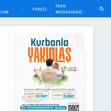
İRAN
TƏHLIL
TLƏR
MÜHARIBƏSI