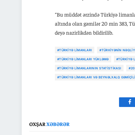
“Bu müddət ərzində Türkiyə limanlar
altında olan gəmilər 20 min 383, Tür
deyə nazirlikdən bildirilib.
#TÜRKIYƏ LIMANLARI
#TÜRKIYƏNIN NƏQLIY
#TÜRKIYƏ LIMANLARI YÜKLƏMƏ
#TÜRKIYƏ 
#TÜRKIYƏ LIMANLARININ STATISTIKASI
#20
#TÜRKIYƏ LIMANLARI VƏ BEYNƏLXALQ GƏMIÇIL
Fa
OXŞAR
XƏBƏRƏR