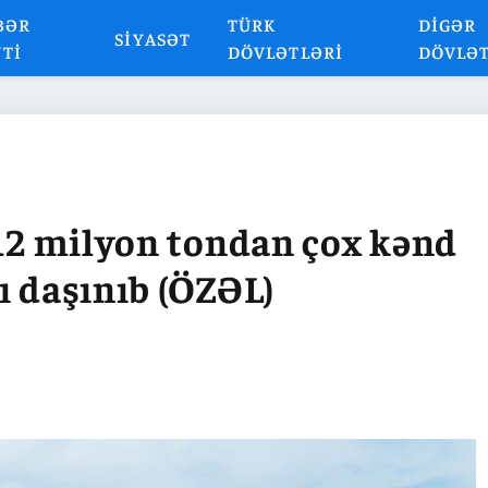
BƏR
TÜRK
DIGƏR
SIYASƏT
NTI
DÖVLƏTLƏRI
DÖVLƏ
 12 milyon tondan çox kənd
ı daşınıb (ÖZƏL)