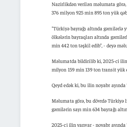
Nazirlikdən verilən məlumata görə, 
376 milyon 925 min 895 ton yük qəb
"Türkiyə bayrağı altında gəmilərlə 
ölkələrin bayraqları altında gəmilə
min 442 ton təşkil edib”, - deyə məl
Məlumatda bildirilib ki, 2025-ci il
milyon 159 min 139 ton transit yük 
Qeyd edək ki, bu ilin noyabr ayında
Məlumata görə, bu dövrdə Türkiyə li
gəmilərin sayı min 634 bayrağı altın
2025-ci ilin yanvar - noyabr ayında