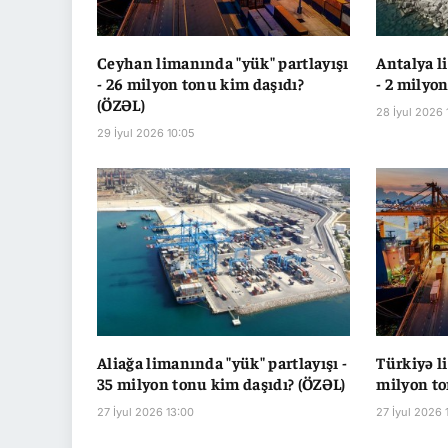
Ceyhan limanında "yük" partlayışı
Antalya l
- 26 milyon tonu kim daşıdı?
- 2 milyo
(ÖZƏL)
28 İyul 2026 
29 İyul 2026 10:05
Aliağa limanında "yük" partlayışı -
Türkiyə l
35 milyon tonu kim daşıdı? (ÖZƏL)
milyon to
27 İyul 2026 13:00
27 İyul 2026 