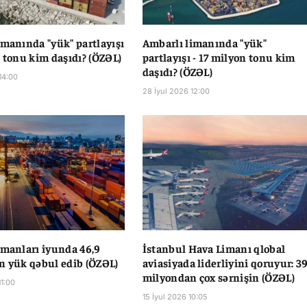
imanında "yük" partlayışı
Ambarlı limanında "yük"
n tonu kim daşıdı? (ÖZƏL)
partlayışı - 17 milyon tonu kim
daşıdı? (ÖZƏL)
14:00
28 İyul 2026 12:00
imanları iyunda 46,9
İstanbul Hava Limanı qlobal
n yük qəbul edib (ÖZƏL)
aviasiyada liderliyini qoruyur: 3
milyondan çox sərnişin (ÖZƏL)
11:00
15 İyul 2026 10:05