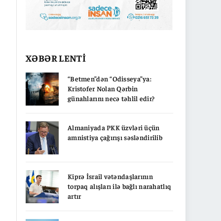
XƏBƏR LENTİ
“Betmen”dən “Odisseya”ya:
Kristofer Nolan Qərbin
günahlarını necə təhlil edir?
Almaniyada PKK üzvləri üçün
amnistiya çağırışı səsləndirilib
Kiprə İsrail vətəndaşlarının
torpaq alışları ilə bağlı narahatlıq
artır