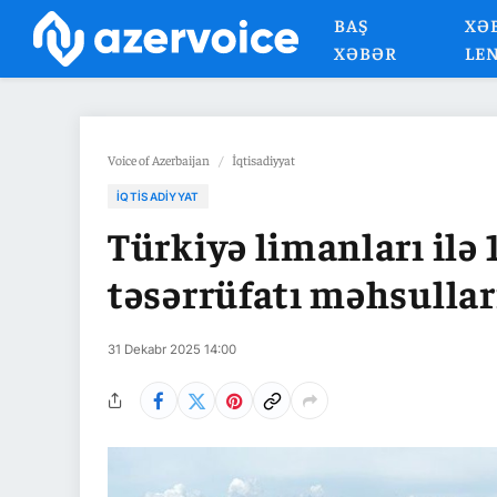
BAŞ
XƏ
XƏBƏR
LE
Voice of Azerbaijan
/
İqtisadiyyat
İQTISADIYYAT
Türkiyə limanları ilə
təsərrüfatı məhsullar
31 Dekabr 2025 14:00