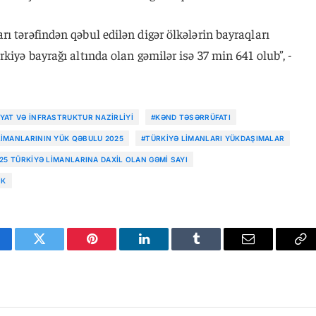
ı tərəfindən qəbul edilən digər ölkələrin bayraqları
kiyə bayrağı altında olan gəmilər isə 37 min 641 olub”, -
YAT VƏ İNFRASTRUKTUR NAZIRLIYI
#KƏND TƏSƏRRÜFATI
LIMANLARININ YÜK QƏBULU 2025
#TÜRKIYƏ LIMANLARI YÜKDAŞIMALAR
25 TÜRKIYƏ LIMANLARINA DAXIL OLAN GƏMI SAYI
IK
cebook
Twitter
Pinterest
LinkedIn
Tumblr
Email
Co
Li