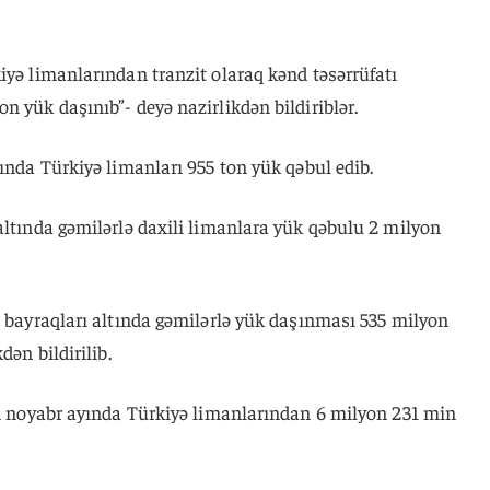
iyə limanlarından tranzit olaraq kənd təsərrüfatı
n yük daşınıb”- deyə nazirlikdən bildiriblər.
yında Türkiyə limanları 955 ton yük qəbul edib.
altında gəmilərlə daxili limanlara yük qəbulu 2 milyon
n bayraqları altında gəmilərlə yük daşınması 535 milyon
dən bildirilib.
in noyabr ayında Türkiyə limanlarından 6 milyon 231 min