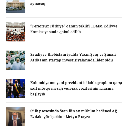
ayıracaq
“Terrorsuz Türkiyə” qanun təklifi TBMM Ədliyyə
Komissiyasında qəbul edilib
Səudiyyə Ərəbistanı iyulda Yaxın Şərq və Şimali
Afrikanın startap investisiyalarında lider oldu
Kolumbiyanın yeni prezidenti silahlı qruplara qarşı
sərt mövqe mesajı verərək vəzifəsinin icrasına
başlayıb
Sülh prosesində ötən ilin ən mühüm hadisəsi Ağ
Evdəki görüş oldu - Metyu Brayza