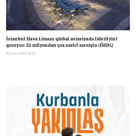
İstanbul Hava Limanı qlobal aviasiyada liderliyini
qoruyur: 32 milyondan çox xarici sərnişin (ÖZƏL)
10 İyun 2026 10:13