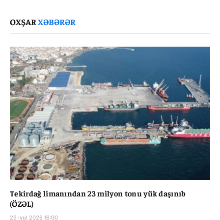
Link
OXŞAR
XƏBƏRƏR
Tekirdağ limanından 23 milyon tonu yük daşınıb
(ÖZƏL)
29 İyul 2026 16:00