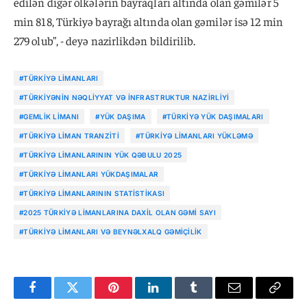
edilən digər ölkələrin bayraqları altında olan gəmilər 5
min 818, Türkiyə bayrağı altında olan gəmilər isə 12 min
279 olub”, - deyə nazirlikdən bildirilib.
#TÜRKIYƏ LIMANLARI
#TÜRKIYƏNIN NƏQLIYYAT VƏ İNFRASTRUKTUR NAZIRLIYI
#GEMLIK LIMANI
#YÜK DAŞIMA
#TÜRKIYƏ YÜK DAŞIMALARI
#TÜRKIYƏ LIMAN TRANZITI
#TÜRKIYƏ LIMANLARI YÜKLƏMƏ
#TÜRKIYƏ LIMANLARININ YÜK QƏBULU 2025
#TÜRKIYƏ LIMANLARI YÜKDAŞIMALAR
#TÜRKIYƏ LIMANLARININ STATISTIKASI
#2025 TÜRKIYƏ LIMANLARINA DAXIL OLAN GƏMI SAYI
#TÜRKIYƏ LIMANLARI VƏ BEYNƏLXALQ GƏMIÇILIK
Facebook
Twitter
Pinterest
LinkedIn
Tumblr
Email
Copy