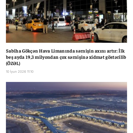
Sabiha Gökçən Hava Limanında sərnişin axını artır: İlk
beş ayda 19,3 milyondan çox sərnişinə xidmət göstərilib
(ÖZƏL)
10 İyun 2026 11:10