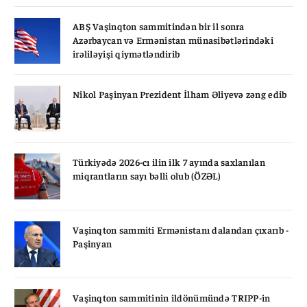
ABŞ Vaşinqton sammitindən bir il sonra
Azərbaycan və Ermənistan münasibətlərindəki
irəliləyişi qiymətləndirib
Nikol Paşinyan Prezident İlham Əliyevə zəng edib
Türkiyədə 2026-cı ilin ilk 7 ayında saxlanılan
miqrantların sayı bəlli olub (ÖZƏL)
Vaşinqton sammiti Ermənistanı dalandan çıxarıb -
Paşinyan
Vaşinqton sammitinin ildönümündə TRIPP-in