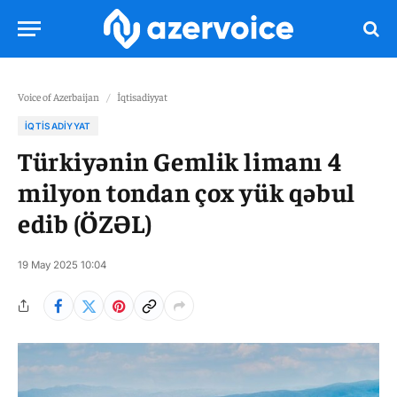
Voice of Azerbaijan
/
İqtisadiyyat
İQTISADIYYAT
Türkiyənin Gemlik limanı 4
milyon tondan çox yük qəbul
edib (ÖZƏL)
19 May 2025 10:04