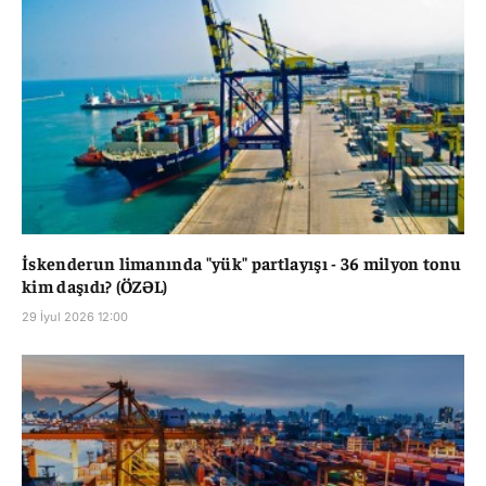
İskenderun limanında "yük" partlayışı - 36 milyon tonu
kim daşıdı? (ÖZƏL)
29 İyul 2026 12:00