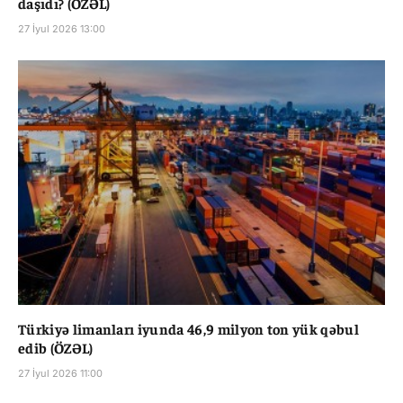
daşıdı? (ÖZƏL)
27 İyul 2026 13:00
Türkiyə limanları iyunda 46,9 milyon ton yük qəbul
edib (ÖZƏL)
27 İyul 2026 11:00