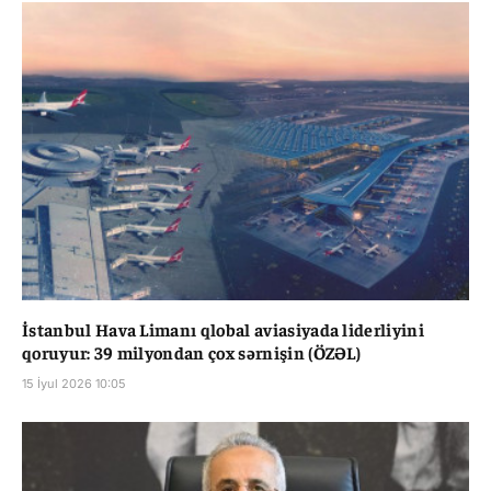
İstanbul Hava Limanı qlobal aviasiyada liderliyini
qoruyur: 39 milyondan çox sərnişin (ÖZƏL)
15 İyul 2026 10:05