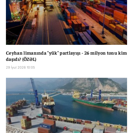
Ceyhan limanında "yük" partlayışı - 26 milyon tonu kim
daşıdı? (ÖZƏL)
29 İyul 2026 10:05