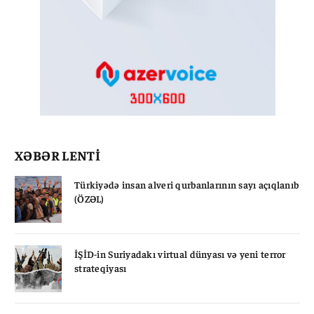
XƏBƏR LENTİ
Türkiyədə insan alveri qurbanlarının sayı açıqlanıb
(ÖZƏL)
İŞİD-in Suriyadakı virtual dünyası və yeni terror
strateqiyası