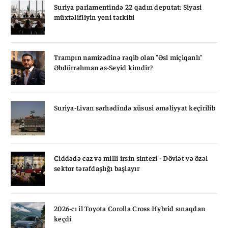
Suriya parlamentində 22 qadın deputat: Siyasi
müxtəlifliyin yeni tərkibi
Trampın namizədinə rəqib olan "Əsl miçiqanlı"
Əbdürrəhman əs-Seyid kimdir?
Suriya-Livan sərhədində xüsusi əməliyyat keçirilib
Ciddədə caz və milli irsin sintezi - Dövlət və özəl
sektor tərəfdaşlığı başlayır
2026-cı il Toyota Corolla Cross Hybrid sınaqdan
keçdi