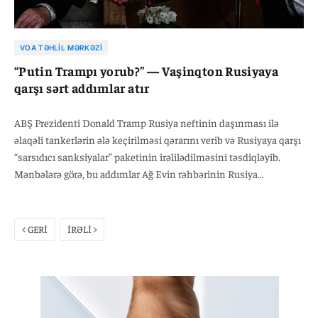
VOA TƏHLIL MƏRKƏZI
“Putin Trampı yorub?” — Vaşinqton Rusiyaya
qarşı sərt addımlar atır
ABŞ Prezidenti Donald Tramp Rusiya neftinin daşınması ilə
əlaqəli tankerlərin ələ keçirilməsi qərarını verib və Rusiyaya qarşı
“sarsıdıcı sanksiyalar” paketinin irəlilədilməsini təsdiqləyib.
Mənbələrə görə, bu addımlar Ağ Evin rəhbərinin Rusiya
Prezidenti Vladimir Putin ilə bağlı artan məyusluğu fonunda
atılıb. ABŞ administrasiyasında Putinin Ukraynadakı
müharibənin dayandırılması yolunda əsas maneə kimi qəbul
GERİ
İRƏLİ
edildiyi bildirilir. Vaşinqton bu tədbirləri Moskvaya sülh yolu ilə
həll üçün vaxtın azaldıldığına dair açıq siqnal kimi dəyərləndirir.
Ağ Ev hesab edir ki, Rusiya tərəfi danışıqları qəsdən uzadır.