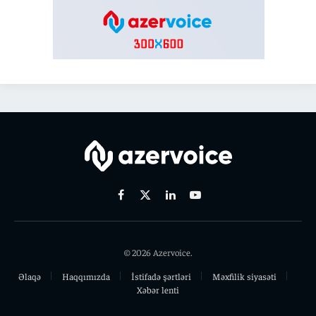
Facebook
X
Linkedin
Youtube
(Twitter)
© 2026 Azervoice.
Əlaqə
Haqqımızda
İstifadə şərtləri
Məxfilik siyasəti
Xəbər lenti