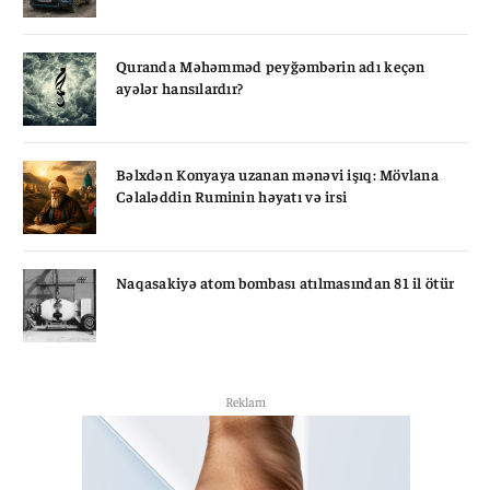
Quranda Məhəmməd peyğəmbərin adı keçən
ayələr hansılardır?
Bəlxdən Konyaya uzanan mənəvi işıq: Mövlana
Cəlaləddin Ruminin həyatı və irsi
Naqasakiyə atom bombası atılmasından 81 il ötür
Reklam