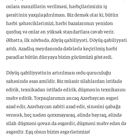
onlara mənzillərin verilməsi, hərbçilərimizin iş
şəraitinin yaxşılaşdırılması. Biz demək olar ki, bütün
hərbi şəhərciklərimizi, hərbi bazalarımızı yenidən
qurduq və onlar ən yüksək standartlara cavab verir.
Əlbəttə, ilk növbədə, döyüş qabiliyyəti. Döyüş qabiliyyəti
artdı. Azadlıq meydanında dəfələrlə keçirilmiş hərbi
paradlar bütün dünyaya bizim gücümüzü göstərdi.
Döyüş qabiliyyətinin artırılması ordu quruculuğu
sahəsində əsas amildir. Biz müasir silahlardan istifadə
edirik, texnikadan istifadə edirik, düşmənin texnikasını
məhv edirik. Torpaqlarımızı ancaq Azərbaycan əsgəri
azad edir, Azərbaycan zabiti azad edir, sinəsini qabağa
verərək, heç nədən qorxmayaraq, əlində bayraq, əlində
silah düşməni qovan da əsgərdir, düşməni məhv edən də
əsgərdir. Eşq olsun bizim əsgərlərimizə!