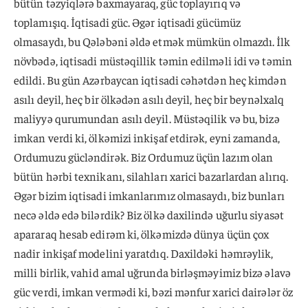
bütün təzyiqlərə baxmayaraq, güc toplayırıq və
toplamışıq. İqtisadi güc. Əgər iqtisadi gücümüz
olmasaydı, bu Qələbəni əldə etmək mümkün olmazdı. İlk
növbədə, iqtisadi müstəqillik təmin edilməli idi və təmin
edildi. Bu gün Azərbaycan iqtisadi cəhətdən heç kimdən
asılı deyil, heç bir ölkədən asılı deyil, heç bir beynəlxalq
maliyyə qurumundan asılı deyil. Müstəqilik və bu, bizə
imkan verdi ki, ölkəmizi inkişaf etdirək, eyni zamanda,
Ordumuzu gücləndirək. Biz Ordumuz üçün lazım olan
bütün hərbi texnikanı, silahları xarici bazarlardan alırıq.
Əgər bizim iqtisadi imkanlarımız olmasaydı, biz bunları
necə əldə edə bilərdik? Biz ölkə daxilində uğurlu siyasət
apararaq hesab edirəm ki, ölkəmizdə dünya üçün çox
nadir inkişaf modelini yaratdıq. Daxildəki həmrəylik,
milli birlik, vahid amal uğrunda birləşməyimiz bizə əlavə
güc verdi, imkan vermədi ki, bəzi mənfur xarici dairələr öz