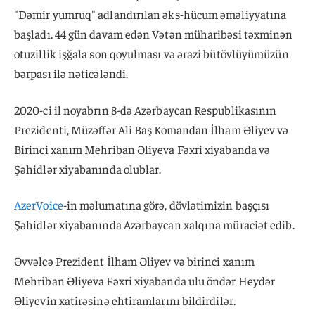
"Dəmir yumruq" adlandırılan əks-hücum əməliyyatına
başladı. 44 gün davam edən Vətən müharibəsi təxminən
otuzillik işğala son qoyulması və ərazi bütövlüyümüzün
bərpası ilə nəticələndi.
2020-ci il noyabrın 8-də Azərbaycan Respublikasının
Prezidenti, Müzəffər Ali Baş Komandan İlham Əliyev və
Birinci xanım Mehriban Əliyeva Fəxri xiyabanda və
Şəhidlər xiyabanında olublar.
AzerVoice
-in məlumatına görə, dövlətimizin başçısı
Şəhidlər xiyabanında Azərbaycan xalqına müraciət edib.
Əvvəlcə Prezident İlham Əliyev və birinci xanım
Mehriban Əliyeva Fəxri xiyabanda ulu öndər Heydər
Əliyevin xatirəsinə ehtiramlarını bildirdilər.