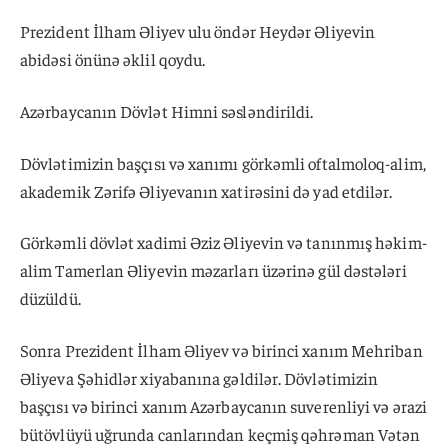
Prezident İlham Əliyev ulu öndər Heydər Əliyevin
abidəsi önünə əklil qoydu.
Azərbaycanın Dövlət Himni səsləndirildi.
Dövlətimizin başçısı və xanımı görkəmli oftalmoloq-alim,
akademik Zərifə Əliyevanın xatirəsini də yad etdilər.
Görkəmli dövlət xadimi Əziz Əliyevin və tanınmış həkim-
alim Tamerlan Əliyevin məzarları üzərinə gül dəstələri
düzüldü.
Sonra Prezident İlham Əliyev və birinci xanım Mehriban
Əliyeva Şəhidlər xiyabanına gəldilər. Dövlətimizin
başçısı və birinci xanım Azərbaycanın suverenliyi və ərazi
bütövlüyü uğrunda canlarından keçmiş qəhrəman Vətən