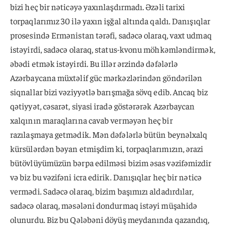
bizi heç bir nəticəyə yaxınlaşdırmadı. Əzəli tarixi
torpaqlarımız 30 ilə yaxın işğal altında qaldı. Danışıqlar
prosesində Ermənistan tərəfi, sadəcə olaraq, vaxt udmaq
istəyirdi, sadəcə olaraq, status-kvonu möhkəmləndirmək,
əbədi etmək istəyirdi. Bu illər ərzində dəfələrlə
Azərbaycana müxtəlif güc mərkəzlərindən göndərilən
siqnallar bizi vəziyyətlə barışmağa sövq edib. Ancaq biz
qətiyyət, cəsarət, siyasi iradə göstərərək Azərbaycan
xalqının maraqlarına cavab verməyən heç bir
razılaşmaya getmədik. Mən dəfələrlə bütün beynəlxalq
kürsülərdən bəyan etmişdim ki, torpaqlarımızın, ərazi
bütövlüyümüzün bərpa edilməsi bizim əsas vəzifəmizdir
və biz bu vəzifəni icra edirik. Danışıqlar heç bir nəticə
vermədi. Sadəcə olaraq, bizim başımızı aldadırdılar,
sadəcə olaraq, məsələni dondurmaq istəyi müşahidə
olunurdu. Biz bu Qələbəni döyüş meydanında qazandıq,