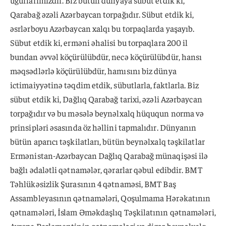
uğurlarımızdır. Biz bütün dünyaya sübut etdik ki,
Qarabağ əzəli Azərbaycan torpağıdır. Sübut etdik ki,
əsrlərboyu Azərbaycan xalqı bu torpaqlarda yaşayıb.
Sübut etdik ki, erməni əhalisi bu torpaqlara 200 il
bundan əvvəl köçürülübdür, necə köçürülübdür, hansı
məqsədlərlə köçürülübdür, hamısını biz dünya
ictimaiyyətinə təqdim etdik, sübutlarla, faktlarla. Biz
sübut etdik ki, Dağlıq Qarabağ tarixi, əzəli Azərbaycan
torpağıdır və bu məsələ beynəlxalq hüququn norma və
prinsipləri əsasında öz həllini tapmalıdır. Dünyanın
bütün aparıcı təşkilatları, bütün beynəlxalq təşkilatlar
Ermənistan-Azərbaycan Dağlıq Qarabağ münaqişəsi ilə
bağlı ədalətli qətnamələr, qərarlar qəbul edibdir. BMT
Təhlükəsizlik Şurasının 4 qətnaməsi, BMT Baş
Assambleyasının qətnamələri, Qoşulmama Hərəkatının
qətnamələri, İslam Əməkdaşlıq Təşkilatının qətnamələri,