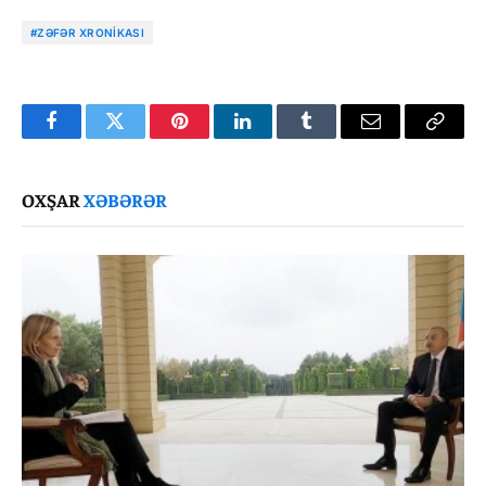
#ZƏFƏR XRONIKASI
Facebook
Twitter
Pinterest
LinkedIn
Tumblr
Email
Copy
Link
OXŞAR
XƏBƏRƏR