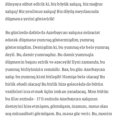
dünyaya sübut edirik ki, biz böyük xalqıq, biz məğrur
xalqıq! Biz yenilməz xalqıq! Biz döyüş meydanında
düşmənə yerini göstəririk!
Bu günlərdə dəfələrlə Azərbaycan xalqına müraciət
edərək düşmənə yumruq göstərmişdim, yumruq
göstərmişdim. Demişdim ki, bu yumruq elə belə yumruq
deyil. Bu, dəmir yumruqdur. Bu dəmir yumruqla
düşmənin başını əzirik və əzəcəyik! Eyni zamanda, bu
yumruq birliyimizin rəmzidir. Bax, bu gün Azərbaycan
xalqı bu yumruq kimi birləşib! Həmişə belə olacaq! Bu
birlik əbədi olacaq! Bu birlik bizə gələcəkdə də bütün
vəzifələri icra etmək üçün imkan yaradacaq. Mən bütün
bu illər ərzində - 17 il ərzində Azərbaycan xalqının
dəstəyini hiss etmişəm, görmüşəm, inamını, mənə olan
xoş münasibəti görmüşəm. Bu, mənə güc verir. Bu, mənim