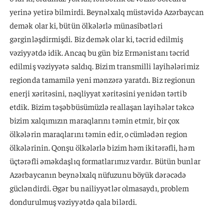
yerinə yetirə bilmirdi. Beynəlxalq müstəvidə Azərbaycan
demək olar ki, bütün ölkələrlə münasibətləri
gərginləşdirmişdi. Biz demək olar ki, təcrid edilmiş
vəziyyətdə idik. Ancaq bu gün biz Ermənistanı təcrid
edilmiş vəziyyətə saldıq. Bizim transmilli layihələrimiz
regionda tamamilə yeni mənzərə yaratdı. Biz regionun
enerji xəritəsini, nəqliyyat xəritəsini yenidən tərtib
etdik. Bizim təşəbbüsümüzlə reallaşan layihələr təkcə
bizim xalqımızın maraqlarını təmin etmir, bir çox
ölkələrin maraqlarını təmin edir, o cümlədən region
ölkələrinin. Qonşu ölkələrlə bizim həm ikitərəfli, həm
üçtərəfli əməkdaşlıq formatlarımız vardır. Bütün bunlar
Azərbaycanın beynəlxalq nüfuzunu böyük dərəcədə
gücləndirdi. Əgər bu nailiyyətlər olmasaydı, problem
dondurulmuş vəziyyətdə qala bilərdi.