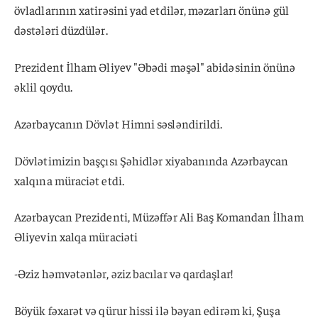
övladlarının xatirəsini yad etdilər, məzarları önünə gül
dəstələri düzdülər.
Prezident İlham Əliyev "Əbədi məşəl" abidəsinin önünə
əklil qoydu.
Azərbaycanın Dövlət Himni səsləndirildi.
Dövlətimizin başçısı Şəhidlər xiyabanında Azərbaycan
xalqına müraciət etdi.
Azərbaycan Prezidenti, Müzəffər Ali Baş Komandan İlham
Əliyevin xalqa müraciəti
-Əziz həmvətənlər, əziz bacılar və qardaşlar!
Böyük fəxarət və qürur hissi ilə bəyan edirəm ki, Şuşa