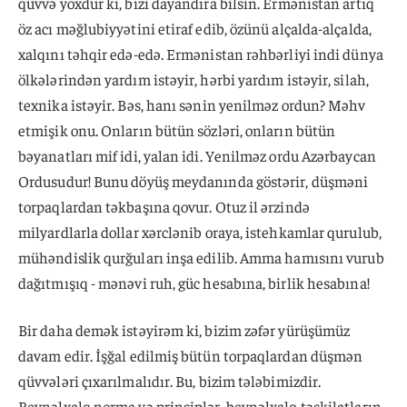
qüvvə yoxdur ki, bizi dayandıra bilsin. Ermənistan artıq
öz acı məğlubiyyətini etiraf edib, özünü alçalda-alçalda,
xalqını təhqir edə-edə. Ermənistan rəhbərliyi indi dünya
ölkələrindən yardım istəyir, hərbi yardım istəyir, silah,
texnika istəyir. Bəs, hanı sənin yenilməz ordun? Məhv
etmişik onu. Onların bütün sözləri, onların bütün
bəyanatları mif idi, yalan idi. Yenilməz ordu Azərbaycan
Ordusudur! Bunu döyüş meydanında göstərir, düşməni
torpaqlardan təkbaşına qovur. Otuz il ərzində
milyardlarla dollar xərclənib oraya, istehkamlar qurulub,
mühəndislik qurğuları inşa edilib. Amma hamısını vurub
dağıtmışıq - mənəvi ruh, güc hesabına, birlik hesabına!
Bir daha demək istəyirəm ki, bizim zəfər yürüşümüz
davam edir. İşğal edilmiş bütün torpaqlardan düşmən
qüvvələri çıxarılmalıdır. Bu, bizim tələbimizdir.
Beynəlxalq norma və prinsiplər, beynəlxalq təşkilatların