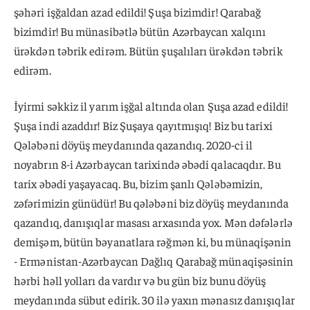
şəhəri işğaldan azad edildi! Şuşa bizimdir! Qarabağ
bizimdir! Bu münasibətlə bütün Azərbaycan xalqını
ürəkdən təbrik edirəm. Bütün şuşalıları ürəkdən təbrik
edirəm.
İyirmi səkkiz il yarım işğal altında olan Şuşa azad edildi!
Şuşa indi azaddır! Biz Şuşaya qayıtmışıq! Biz bu tarixi
Qələbəni döyüş meydanında qazandıq. 2020-ci il
noyabrın 8-i Azərbaycan tarixində əbədi qalacaqdır. Bu
tarix əbədi yaşayacaq. Bu, bizim şanlı Qələbəmizin,
zəfərimizin günüdür! Bu qələbəni biz döyüş meydanında
qazandıq, danışıqlar masası arxasında yox. Mən dəfələrlə
demişəm, bütün bəyanatlara rəğmən ki, bu münaqişənin
- Ermənistan-Azərbaycan Dağlıq Qarabağ münaqişəsinin
hərbi həll yolları da vardır və bu gün biz bunu döyüş
meydanında sübut edirik. 30 ilə yaxın mənasız danışıqlar