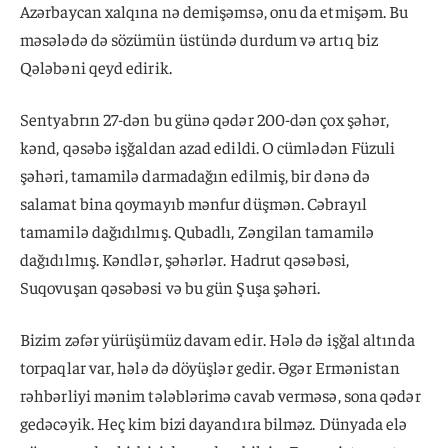
Azərbaycan xalqına nə demişəmsə, onu da etmişəm. Bu
məsələdə də sözümün üstündə durdum və artıq biz
Qələbəni qeyd edirik.
Sentyabrın 27-dən bu günə qədər 200-dən çox şəhər,
kənd, qəsəbə işğaldan azad edildi. O cümlədən Füzuli
şəhəri, tamamilə darmadağın edilmiş, bir dənə də
salamat bina qoymayıb mənfur düşmən. Cəbrayıl
tamamilə dağıdılmış. Qubadlı, Zəngilan tamamilə
dağıdılmış. Kəndlər, şəhərlər. Hadrut qəsəbəsi,
Suqovuşan qəsəbəsi və bu gün Şuşa şəhəri.
Bizim zəfər yürüşümüz davam edir. Hələ də işğal altında
torpaqlar var, hələ də döyüşlər gedir. Əgər Ermənistan
rəhbərliyi mənim tələblərimə cavab verməsə, sona qədər
gedəcəyik. Heç kim bizi dayandıra bilməz. Dünyada elə