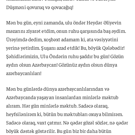
Düşməni qovuruq və qovacağıq!
Mən bu gün, eyni zamanda, ulu öndər Heydər Əliyevin
məzarını ziyarət etdim, onun ruhu qarşısında baş əydim.
Ürəyimdə dedim, xoşbəxt adamam ki, ata vəsiyyətini
yerinə yetirdim. Şuşanı azad etdik! Bu, böyük Qələbədir!
Şəhidlərimizin, Ulu Öndərin ruhu şaddır bu gün! Gözün
aydın olsun Azərbaycan! Gözünüz aydın olsun dünya
azərbaycanlıları!
Mən bu günlərdə dünya azərbaycanlılarından və
Azərbaycanda yaşayan insanlardan minlərlə məktub
alıram. Hər gün minlərlə məktub. Sadəcə olaraq,
heyfsilənirəm ki, bütün bu məktubları oxuya bilmirəm.
Sadəcə olaraq, vaxt çatmır. Nə qədər gözəl sözlər, nə qədər
böyük dəstək göstərilir. Bu gün biz bir daha bütün