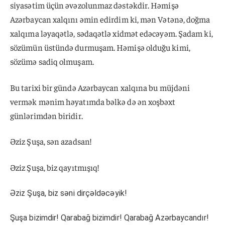
siyasətim üçün əvəzolunmaz dəstəkdir. Həmişə
Azərbaycan xalqını əmin edirdim ki, mən Vətənə, doğma
xalqıma ləyaqətlə, sədaqətlə xidmət edəcəyəm. Şadam ki,
sözümün üstündə durmuşam. Həmişə olduğu kimi,
sözümə sadiq olmuşam.
Bu tarixi bir gündə Azərbaycan xalqına bu müjdəni
vermək mənim həyatımda bəlkə də ən xoşbəxt
günlərimdən biridir.
Əziz Şuşa, sən azadsan!
Əziz Şuşa, biz qayıtmışıq!
Əziz Şuşa, biz səni dirçəldəcəyik!
Şuşa bizimdir! Qarabağ bizimdir! Qarabağ Azərbaycandır!