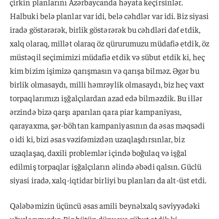
çirkin planlarını Azərbaycanda həyata keçirsinlər.
Halbuki belə planlar var idi, belə cəhdlər var idi. Biz siyasi
iradə göstərərək, birlik göstərərək bu cəhdləri dəf etdik,
xalq olaraq, millət olaraq öz qürurumuzu müdafiə etdik, öz
müstəqil seçimimizi müdafiə etdik və sübut etdik ki, heç
kim bizim işimizə qarışmasın və qarışa bilməz. Əgər bu
birlik olmasaydı, milli həmrəylik olmasaydı, biz heç vaxt
torpaqlarımızı işğalçılardan azad edə bilməzdik. Bu illər
ərzində bizə qarşı aparılan qara piar kampaniyası,
qarayaxma, şər-böhtan kampaniyasının da əsas məqsədi
o idi ki, bizi əsas vəzifəmizdən uzaqlaşdırsınlar, biz
uzaqlaşaq, daxili problemlər içində boğulaq və işğal
edilmiş torpaqlar işğalçıların əlində əbədi qalsın. Güclü
siyasi iradə, xalq-iqtidar birliyi bu planları da alt-üst etdi.
Qələbəmizin üçüncü əsas amili beynəlxalq səviyyədəki