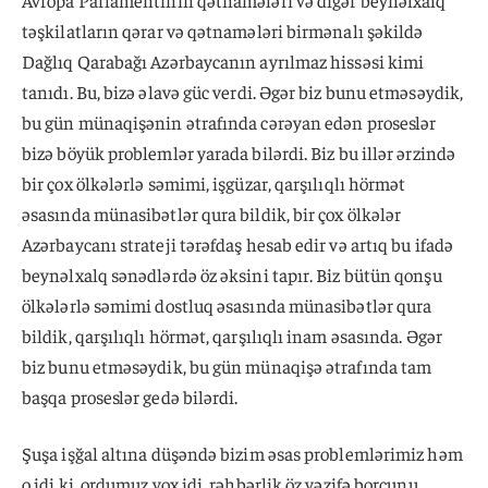
Avropa Parlamentinin qətnamələri və digər beynəlxalq
təşkilatların qərar və qətnamələri birmənalı şəkildə
Dağlıq Qarabağı Azərbaycanın ayrılmaz hissəsi kimi
tanıdı. Bu, bizə əlavə güc verdi. Əgər biz bunu etməsəydik,
bu gün münaqişənin ətrafında cərəyan edən proseslər
bizə böyük problemlər yarada bilərdi. Biz bu illər ərzində
bir çox ölkələrlə səmimi, işgüzar, qarşılıqlı hörmət
əsasında münasibətlər qura bildik, bir çox ölkələr
Azərbaycanı strateji tərəfdaş hesab edir və artıq bu ifadə
beynəlxalq sənədlərdə öz əksini tapır. Biz bütün qonşu
ölkələrlə səmimi dostluq əsasında münasibətlər qura
bildik, qarşılıqlı hörmət, qarşılıqlı inam əsasında. Əgər
biz bunu etməsəydik, bu gün münaqişə ətrafında tam
başqa proseslər gedə bilərdi.
Şuşa işğal altına düşəndə bizim əsas problemlərimiz həm
o idi ki, ordumuz yox idi, rəhbərlik öz vəzifə borcunu