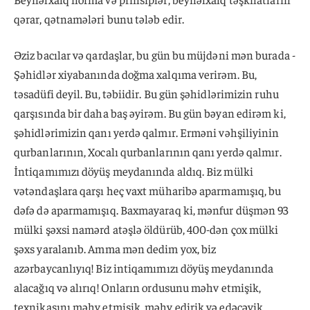
qərar, qətnamələri bunu tələb edir.
Əziz bacılar və qardaşlar, bu gün bu müjdəni mən burada -
Şəhidlər xiyabanında doğma xalqıma verirəm. Bu,
təsadüfi deyil. Bu, təbiidir. Bu gün şəhidlərimizin ruhu
qarşısında bir daha baş əyirəm. Bu gün bəyan edirəm ki,
şəhidlərimizin qanı yerdə qalmır. Erməni vəhşiliyinin
qurbanlarının, Xocalı qurbanlarının qanı yerdə qalmır.
İntiqamımızı döyüş meydanında aldıq. Biz mülki
vətəndaşlara qarşı heç vaxt müharibə aparmamışıq, bu
dəfə də aparmamışıq. Baxmayaraq ki, mənfur düşmən 93
mülki şəxsi namərd atəşlə öldürüb, 400-dən çox mülki
şəxs yaralanıb. Amma mən dedim yox, biz
azərbaycanlıyıq! Biz intiqamımızı döyüş meydanında
alacağıq və alırıq! Onların ordusunu məhv etmişik,
texnikasını məhv etmişik, məhv edirik və edəcəyik.