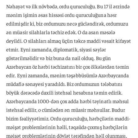
Nəhayət və ilk növbədə, ordu quruculuğu. Bu 17 il ərzində
mənim işimin əsas hissəsi ordu quruculuğuna həsr
edilmişdir ki, biz ordumuzu necə gücləndirək, ordumuzu
ən müasir silahlarla təchiz edək. O da asan məsələ
deyildi. O silahları almaq üçün təkcə maddi vəsait kifayət
etmir. Eyni zamanda, diplomatik, siyasi səylər
göstərilməlidir və biz buna da nail olduq. Bu gün
Azərbaycan öz hərbi təchizatını bir çox ölkələrdən təmin
edir. Eyni zamanda, mənim təşəbbüsümlə Azərbaycanda
müdafiə sənayesi yaradıldı. Biz ordumuzun tələbatını
böyük dərəcədə daxili istehsal hesabına təmin edirik.
Azərbaycanda 1000-dən çox adda hərbi təyinatlı məhsul
istehsal edilir, o cümlədən ən müasir məhsullar. Budur
bizim fəaliyyətimiz. Ordu quruculuğu, hərbçilərin maddi-
məişət problemlərinin həlli, təqaüdə çıxmış hərbçilərin
məişət problemlərinin dövlət tərəfindən həll olunması,