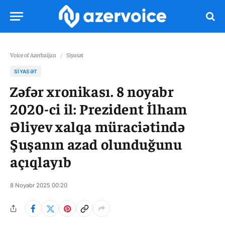
Voice of Azerbaijan
/
Siyasət
SIYASƏT
Zəfər xronikası. 8 noyabr
2020-ci il: Prezident İlham
Əliyev xalqa müraciətində
Şuşanın azad olunduğunu
açıqlayıb
8 Noyabr 2025 00:20