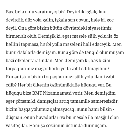
Bax, belə ordu yaratmışıq biz! Deyirdik işğalçılara,
deyirdik, düz yola gəlin, işğala son qoyun, hələ ki, gec
deyil. Ona görə bizim bütün dövrlərdəki siyasətimiz
birmənalı olub. Demişik ki, əgər məsələ sülh yolu ilə öz
həllini tapmasa, hərbi yolla məsələni həll edəcəyik. Mən
bunu dəfələrlə demişəm. Buna görə də tənqid olunmuşam
bəzi ölkələr tərəfindən. Mən demişəm ki, bəs bizim
torpaqlarımız məgər hərbi yolla zəbt edilməyibmi?
Ermənistan bizim torpaqlarımızı sülh yolu iləmi zəbt
edib? Hər bir ölkənin özünümüdafiə hüququ var. Bu
hüququ bizə BMT Nizamnaməsi verir. Mən demişdim,
əgər görsəm ki, danışıqlar artıq tamamilə səmərəsizdir,
bizim başqa yolumuz qalmayacaq. Bunu hamı bilsin -
düşmən, onun havadarları və bu məsələ ilə məşğul olan
vasitəçilər. Həmişə sözümün üstündə durmuşam.