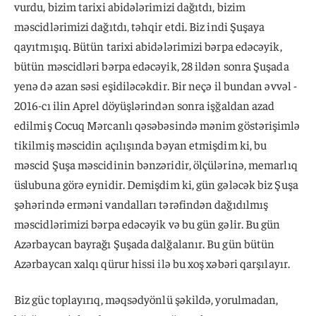
vurdu, bizim tarixi abidələrimizi dağıtdı, bizim
məscidlərimizi dağıtdı, təhqir etdi. Biz indi Şuşaya
qayıtmışıq. Bütün tarixi abidələrimizi bərpa edəcəyik,
bütün məscidləri bərpa edəcəyik, 28 ildən sonra Şuşada
yenə də azan səsi eşidiləcəkdir. Bir neçə il bundan əvvəl -
2016-cı ilin Aprel döyüşlərindən sonra işğaldan azad
edilmiş Cocuq Mərcanlı qəsəbəsində mənim göstərişimlə
tikilmiş məscidin açılışında bəyan etmişdim ki, bu
məscid Şuşa məscidinin bənzəridir, ölçülərinə, memarlıq
üslubuna görə eynidir. Demişdim ki, gün gələcək biz Şuşa
şəhərində erməni vandalları tərəfindən dağıdılmış
məscidlərimizi bərpa edəcəyik və bu gün gəlir. Bu gün
Azərbaycan bayrağı Şuşada dalğalanır. Bu gün bütün
Azərbaycan xalqı qürur hissi ilə bu xoş xəbəri qarşılayır.
Biz güc toplayırıq, məqsədyönlü şəkildə, yorulmadan,