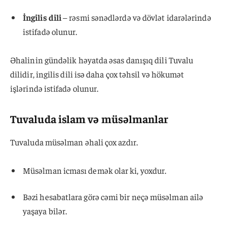
İngilis dili
– rəsmi sənədlərdə və dövlət idarələrində
istifadə olunur.
Əhalinin gündəlik həyatda əsas danışıq dili Tuvalu
dilidir, ingilis dili isə daha çox təhsil və hökumət
işlərində istifadə olunur.
Tuvaluda islam və müsəlmanlar
Tuvaluda müsəlman əhali çox azdır.
Müsəlman icması demək olar ki, yoxdur.
Bəzi hesabatlara görə cəmi bir neçə müsəlman ailə
yaşaya bilər.