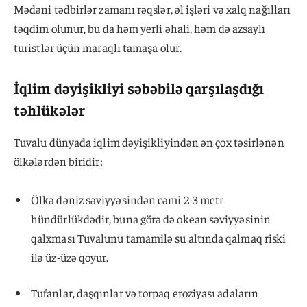
Mədəni tədbirlər zamanı rəqslər, əl işləri və xalq nağılları
təqdim olunur, bu da həm yerli əhali, həm də azsaylı
turistlər üçün maraqlı tamaşa olur.
İqlim dəyişikliyi səbəbilə qarşılaşdığı
təhlükələr
Tuvalu dünyada iqlim dəyişikliyindən ən çox təsirlənən
ölkələrdən biridir:
Ölkə dəniz səviyyəsindən cəmi 2-3 metr
hündürlükdədir, buna görə də okean səviyyəsinin
qalxması Tuvalunu tamamilə su altında qalmaq riski
ilə üz-üzə qoyur.
Tufanlar, daşqınlar və torpaq eroziyası adaların