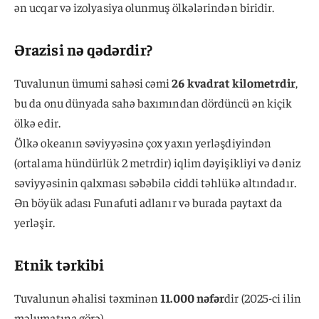
ən ucqar və izolyasiya olunmuş ölkələrindən biridir.
Ərazisi nə qədərdir?
Tuvalunun ümumi sahəsi cəmi
26 kvadrat kilometrdir
,
bu da onu dünyada sahə baxımından dördüncü ən kiçik
ölkə edir.
Ölkə okeanın səviyyəsinə çox yaxın yerləşdiyindən
(ortalama hündürlük 2 metrdir) iqlim dəyişikliyi və dəniz
səviyyəsinin qalxması səbəbilə ciddi təhlükə altındadır.
Ən böyük adası Funafuti adlanır və burada paytaxt da
yerləşir.
Etnik tərkibi
Tuvalunun əhalisi təxminən
11.000 nəfər
dir (2025-ci ilin
məlumatına görə).