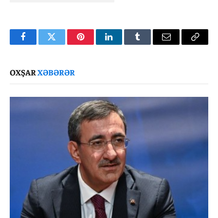
Facebook
Twitter
Pinterest
LinkedIn
Tumblr
Email
Copy
Link
OXŞAR
XƏBƏRƏR