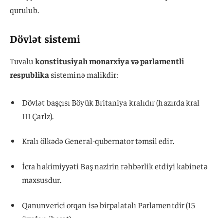
qurulub.
Dövlət sistemi
Tuvalu
konstitusiyalı monarxiya və parlamentli
respublika
sisteminə malikdir:
Dövlət başçısı Böyük Britaniya kralıdır (hazırda kral
III Çarlz).
Kralı ölkədə General-qubernator təmsil edir.
İcra hakimiyyəti Baş nazirin rəhbərlik etdiyi kabinetə
məxsusdur.
Qanunverici orqan isə birpalatalı Parlamentdir (15