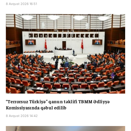
8 Avqust 2026 16:51
“Terrorsuz Türkiyə” qanun təklifi TBMM Ədliyyə
Komissiyasında qəbul edilib
8 Avqust 2026 14:42