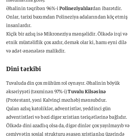
Əhalinin təqribən 96%-i
Polineziyalılar
dan ibarətdir.
Onlar, tarixi baxımdan Polineziya adalarından köç etmiş
insanlardır.
Kiçik bir azlıq isə Mikroneziya mənşəlidir. Ölkədə irqi və
etnik müxtəliflik çox azdır, demək olar ki, hamı eyni dilə
və adət-ənənələrə malikdir.
Dini tərkibi
Tuvaluda din çox mühüm rol oynayır. Əhalinin böyük
əksəriyyəti (təxminən 97%-i)
Tuvalu Kilsəsinə
(Protestant, yəni Kalvinçi məzhəb) mənsubdur.
Qalan azlıq katoliklər, adventistlər, yeddinci gün
adventistləri və bəzi digər xristian təriqətlərinə bağlıdır.
Ölkədə dini azadlıq olsa da, digər dinlər çox yayılmayıb və
cəmiyyətin sosial strukturu əsasən xristianlıq üzərində