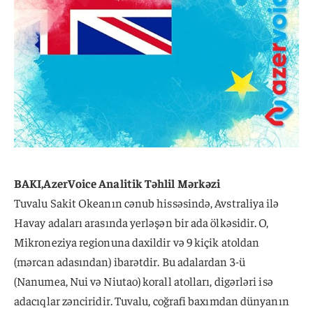
BAKI,AzerVoice Analitik Təhlil Mərkəzi
Tuvalu Sakit Okeanın cənub hissəsində, Avstraliya ilə
Havay adaları arasında yerləşən bir ada ölkəsidir. O,
Mikroneziya regionuna daxildir və 9 kiçik atoldan
(mərcan adasından) ibarətdir. Bu adalardan 3-ü
(Nanumea, Nui və Niutao) korall atolları, digərləri isə
adacıqlar zənciridir. Tuvalu, coğrafi baxımdan dünyanın