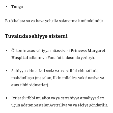
Tonga
Bu ölkələrə su və hava yolu ilə səfər etmək mümkündür.
Tuvaluda səhiyyə sistemi
Ölkənin əsas səhiyyə müəssisəsi
Princess Margaret
Hospital
adlanır və Funafuti adasında yerləşir.
Səhiyyə xidmətləri sadə və əsas tibbi xidmətlərlə
məhdudlaşır (məsələn, ilkin müalicə, vaksinasiya və
əsas tibbi xidmətlər).
İxtisaslı tibbi müalicə və ya cərrahiyyə əməliyyatları
üçün adətən xəstələr Avstraliya və ya Ficiyə göndərilir.