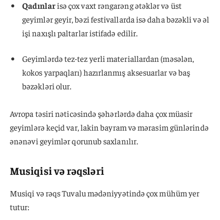
Qadınlar
isə çox vaxt rəngarəng ətəklər və üst
geyimlər geyir, bəzi festivallarda isə daha bəzəkli və əl
işi naxışlı paltarlar istifadə edilir.
Geyimlərdə tez-tez yerli materiallardan (məsələn,
kokos yarpaqları) hazırlanmış aksesuarlar və baş
bəzəkləri olur.
Avropa təsiri nəticəsində şəhərlərdə daha çox müasir
geyimlərə keçid var, lakin bayram və mərasim günlərində
ənənəvi geyimlər qorunub saxlanılır.
Musiqisi və rəqsləri
Musiqi və rəqs Tuvalu mədəniyyətində çox mühüm yer
tutur: