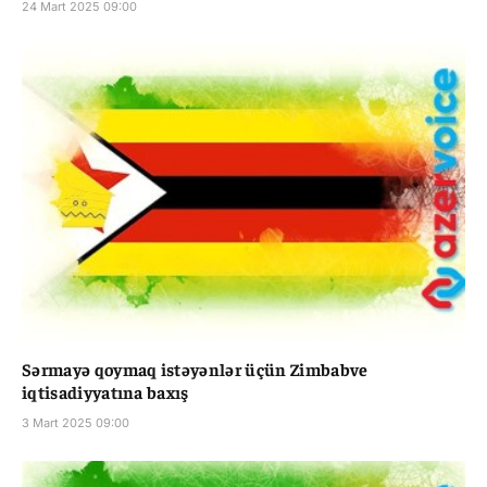
24 Mart 2025 09:00
Sərmayə qoymaq istəyənlər üçün Zimbabve
iqtisadiyyatına baxış
3 Mart 2025 09:00