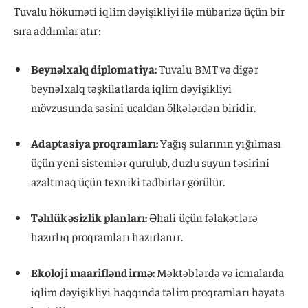
Tuvalu hökuməti iqlim dəyişikliyi ilə mübarizə üçün bir
sıra addımlar atır:
Beynəlxalq diplomatiya:
Tuvalu BMT və digər
beynəlxalq təşkilatlarda iqlim dəyişikliyi
mövzusunda səsini ucaldan ölkələrdən biridir.
Adaptasiya proqramları:
Yağış sularının yığılması
üçün yeni sistemlər qurulub, duzlu suyun təsirini
azaltmaq üçün texniki tədbirlər görülür.
Təhlükəsizlik planları:
Əhali üçün fəlakətlərə
hazırlıq proqramları hazırlanır.
Ekoloji maarifləndirmə:
Məktəblərdə və icmalarda
iqlim dəyişikliyi haqqında təlim proqramları həyata