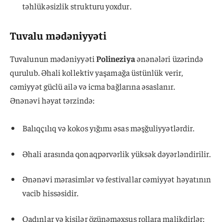
təhlükəsizlik strukturu yoxdur.
Tuvalu mədəniyyəti
Tuvalunun mədəniyyəti
Polineziya
ənənələri üzərində
qurulub. Əhali kollektiv yaşamağa üstünlük verir,
cəmiyyət güclü ailə və icma bağlarına əsaslanır.
Ənənəvi həyat tərzində:
Balıqçılıq və kokos yığımı əsas məşğuliyyətlərdir.
Əhali arasında qonaqpərvərlik yüksək dəyərləndirilir.
Ənənəvi mərasimlər və festivallar cəmiyyət həyatının
vacib hissəsidir.
Qadınlar və kişilər özünəməxsus rollara malikdirlər: