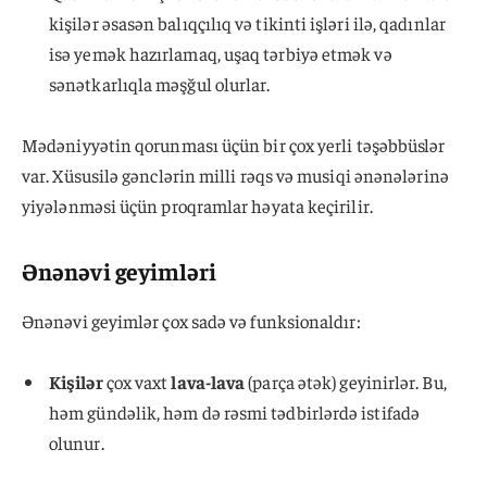
kişilər əsasən balıqçılıq və tikinti işləri ilə, qadınlar
isə yemək hazırlamaq, uşaq tərbiyə etmək və
sənətkarlıqla məşğul olurlar.
Mədəniyyətin qorunması üçün bir çox yerli təşəbbüslər
var. Xüsusilə gənclərin milli rəqs və musiqi ənənələrinə
yiyələnməsi üçün proqramlar həyata keçirilir.
Ənənəvi geyimləri
Ənənəvi geyimlər çox sadə və funksionaldır:
Kişilər
çox vaxt
lava-lava
(parça ətək) geyinirlər. Bu,
həm gündəlik, həm də rəsmi tədbirlərdə istifadə
olunur.