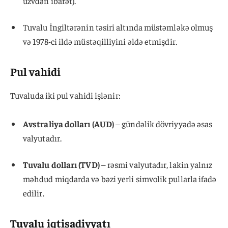
üzvdən ibarət).
Tuvalu İngiltərənin təsiri altında müstəmləkə olmuş
və 1978-ci ildə müstəqilliyini əldə etmişdir.
Pul vahidi
Tuvaluda iki pul vahidi işlənir:
Avstraliya dolları (AUD)
– gündəlik dövriyyədə əsas
valyutadır.
Tuvalu dolları (TVD)
– rəsmi valyutadır, lakin yalnız
məhdud miqdarda və bəzi yerli simvolik pullarla ifadə
edilir.
Tuvalu iqtisadiyyatı