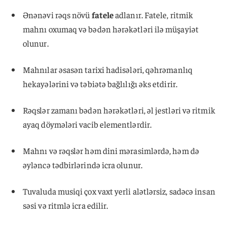
Ənənəvi rəqs növü
fatele
adlanır. Fatele, ritmik
mahnı oxumaq və bədən hərəkətləri ilə müşayiət
olunur.
Mahnılar əsasən tarixi hadisələri, qəhrəmanlıq
hekayələrini və təbiətə bağlılığı əks etdirir.
Rəqslər zamanı bədən hərəkətləri, əl jestləri və ritmik
ayaq döymələri vacib elementlərdir.
Mahnı və rəqslər həm dini mərasimlərdə, həm də
əyləncə tədbirlərində icra olunur.
Tuvaluda musiqi çox vaxt yerli alətlərsiz, sadəcə insan
səsi və ritmlə icra edilir.