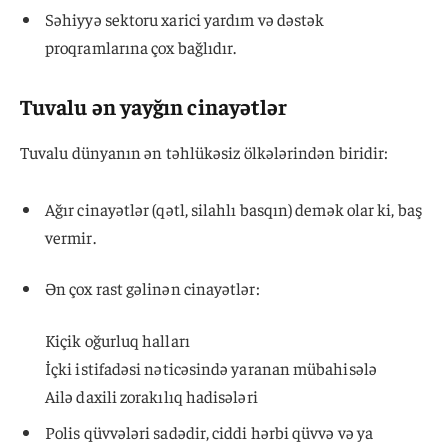
Səhiyyə sektoru xarici yardım və dəstək
proqramlarına çox bağlıdır.
Tuvalu ən yayğın cinayətlər
Tuvalu dünyanın ən təhlükəsiz ölkələrindən biridir:
Ağır cinayətlər (qətl, silahlı basqın) demək olar ki, baş
vermir.
Ən çox rast gəlinən cinayətlər:
Kiçik oğurluq halları
İçki istifadəsi nəticəsində yaranan mübahisələ
Ailə daxili zorakılıq hadisələri
Polis qüvvələri sadədir, ciddi hərbi qüvvə və ya