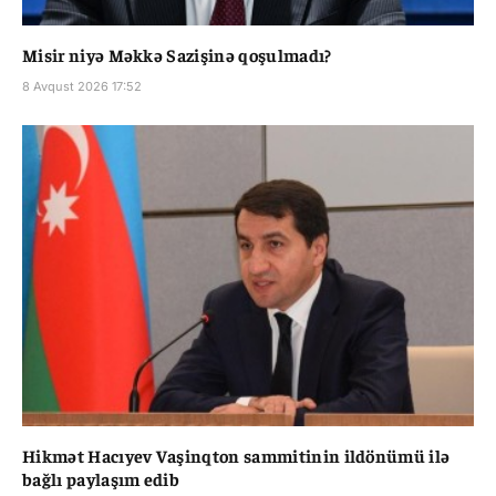
Misir niyə Məkkə Sazişinə qoşulmadı?
8 Avqust 2026 17:52
Hikmət Hacıyev Vaşinqton sammitinin ildönümü ilə
bağlı paylaşım edib