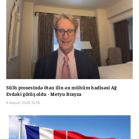
Sülh prosesində ötən ilin ən mühüm hadisəsi Ağ
Evdəki görüş oldu - Metyu Brayza
8 Avqust 2026 13:56