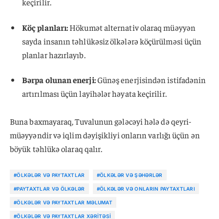
keçirilir.
Köç planları:
Hökumət alternativ olaraq müəyyən
sayda insanın təhlükəsiz ölkələrə köçürülməsi üçün
planlar hazırlayıb.
Bərpa olunan enerji:
Günəş enerjisindən istifadənin
artırılması üçün layihələr həyata keçirilir.
Buna baxmayaraq, Tuvalunun gələcəyi hələ də qeyri-
müəyyəndir və iqlim dəyişikliyi onların varlığı üçün ən
böyük təhlükə olaraq qalır.
#ÖLKƏLƏR VƏ PAYTAXTLAR
#ÖLKƏLƏR VƏ ŞƏHƏRLƏR
#PAYTAXTLAR VƏ ÖLKƏLƏR
#ÖLKƏLƏR VƏ ONLARIN PAYTAXTLARI
#ÖLKƏLƏR VƏ PAYTAXTLAR MƏLUMAT
#ÖLKƏLƏR VƏ PAYTAXTLAR XƏRITƏSI