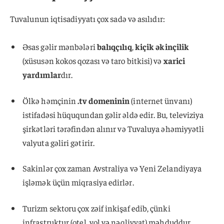
Tuvalunun iqtisadiyyatı çox sadə və asılıdır:
Əsas gəlir mənbələri
balıqçılıq
,
kiçik əkinçilik
(xüsusən kokos qozası və taro bitkisi) və
xarici
yardımlar
dır.
Ölkə həmçinin
.tv domeninin
(internet ünvanı)
istifadəsi hüququndan gəlir əldə edir. Bu, televiziya
şirkətləri tərəfindən alınır və Tuvaluya əhəmiyyətli
valyuta gəliri gətirir.
Sakinlər çox zaman Avstraliya və Yeni Zelandiyaya
işləmək üçün miqrasiya edirlər.
Turizm sektoru çox zəif inkişaf edib, çünki
infrastruktur (otel, yol və nəqliyyat) məhduddur.