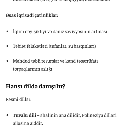
Əsas iqtisadi çətinliklər:
İqlim dəyişikliyi və dəniz səviyyəsinin artması
Təbiət fəlakətləri (tufanlar, su basqınları)
Məhdud təbii resurslar və kənd təsərrüfatı
torpaqlarının azlığı
Hansı dildə danışılır?
Rəsmi dillər:
Tuvalu dili
– əhalinin ana dilidir, Polineziya dilləri
ailəsinə aiddir.