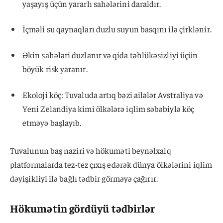
yaşayış üçün yararlı sahələrini daraldır.
İçməli su qaynaqları duzlu suyun basqını ilə çirklənir.
Əkin sahələri duzlanır və qida təhlükəsizliyi üçün
böyük risk yaranır.
Ekoloji köç: Tuvaluda artıq bəzi ailələr Avstraliya və
Yeni Zelandiya kimi ölkələrə iqlim səbəbiylə köç
etməyə başlayıb.
Tuvalunun baş naziri və hökuməti beynəlxalq
platformalarda tez-tez çıxış edərək dünya ölkələrini iqlim
dəyişikliyi ilə bağlı tədbir görməyə çağırır.
Hökumətin gördüyü tədbirlər