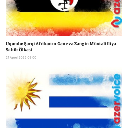
Uqanda: Şərqi Afrikanın Gənc və Zəngin Müxtəlifliyə
Sahib Ölkəsi
21 Aprel 2025 09:00