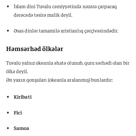
İslam dini Tuvalu cəmiyyətində nəzərə çarpacaq
dərəcədə təsirə malik deyil.
Əsas dinlər tamamilə xristianlıq çərçivəsindədir.
Həmsərhəd ölkələr
Tuvalu yalnız okeanla əhatə olunub, quru sərhədi olan bir
ölkə deyil.
Ən yaxın qonşuları (okeanla aralanmış) bunlardır:
Kiribati
Fici
Samoa