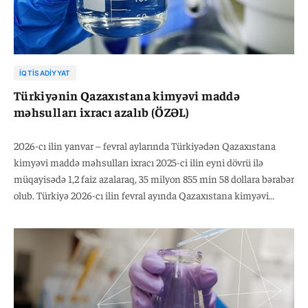
İQTISADIYYAT
Türkiyənin Qazaxıstana kimyəvi maddə
məhsulları ixracı azalıb (ÖZƏL)
2026-cı ilin yanvar – fevral aylarında Türkiyədən Qazaxıstana
kimyəvi maddə məhsulları ixracı 2025-ci ilin eyni dövrü ilə
müqayisədə 1,2 faiz azalaraq, 35 milyon 855 min 58 dollara bərabər
olub. Türkiyə 2026-cı ilin fevral ayında Qazaxıstana kimyəvi
maddə məhsulları ixracını 2025-ci ilin eyni dövrü ilə müqayisədə
13,2 faiz artaraq, 19 milyon 938 min 53 dollara çatdırıb.