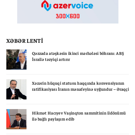
XƏBƏR LENTİ
Qəzzada atəşkəsin ikinci mərhələsi böhranı: ABŞ
İsrailə təzyiqi artırır
Xəzərin hüquqi statusu haqqında konvensiyanın
ratifikasiyası İranın mənafeyinə uyğundur – Əraqçi
Hikmət Hacıyev Vaşinqton sammitinin ildönümü
ilə bağlı paylaşım edib