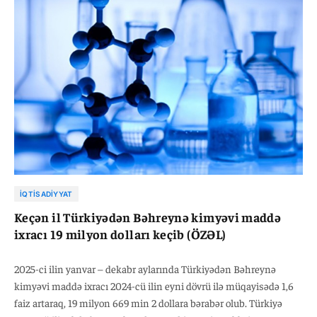
müqayisədə 3,9 faiz artaraq, 31 milyard 931 milyon 878 min dollara
bərabər olub.
İQTISADIYYAT
Keçən il Türkiyədən Bəhreynə kimyəvi maddə
ixracı 19 milyon dolları keçib (ÖZƏL)
2025-ci ilin yanvar – dekabr aylarında Türkiyədən Bəhreynə
kimyəvi maddə ixracı 2024-cü ilin eyni dövrü ilə müqayisədə 1,6
faiz artaraq, 19 milyon 669 min 2 dollara bərabər olub. Türkiyə