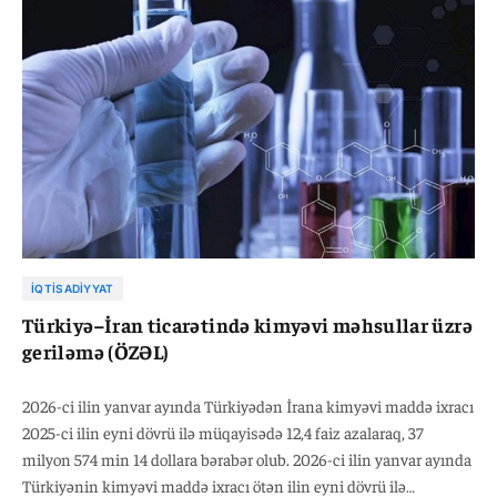
İQTISADIYYAT
Türkiyə–İran ticarətində kimyəvi məhsullar üzrə
geriləmə (ÖZƏL)
2026-ci ilin yanvar ayında Türkiyədən İrana kimyəvi maddə ixracı
2025-ci ilin eyni dövrü ilə müqayisədə 12,4 faiz azalaraq, 37
milyon 574 min 14 dollara bərabər olub. 2026-ci ilin yanvar ayında
Türkiyənin kimyəvi maddə ixracı ötən ilin eyni dövrü ilə