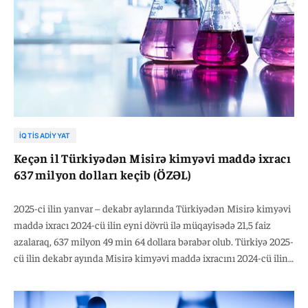
İQTISADIYYAT
Keçən il Türkiyədən Misirə kimyəvi maddə ixracı
637 milyon dolları keçib (ÖZƏL)
2025-ci ilin yanvar – dekabr aylarında Türkiyədən Misirə kimyəvi
maddə ixracı 2024-cü ilin eyni dövrü ilə müqayisədə 21,5 faiz
azalaraq, 637 milyon 49 min 64 dollara bərabər olub. Türkiyə 2025-
cü ilin dekabr ayında Misirə kimyəvi maddə ixracını 2024-cü ilin
eyni dövrü ilə müqayisədə 32,3 faiz azalaraq, 59 milyon 658 min
66 dollara çatdırıb. Qeyd edək ki,2025-ci ilin yanvar-dekabr
aylarında Türkiyənin kimyəvi maddə ixracı ötən ilin eyni dövrü ilə