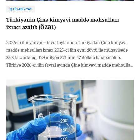
İQTISADIYYAT
Türkiyənin Çinə kimyəvi maddə məhsulları
ixracı azalıb (ÖZƏL)
2026-cı ilin yanvar – fevral aylarında Türkiyədən Çinə kimyəvi
maddə məhsulları ixracı 2025-ci ilin eyni dövrü ilə müqayisədə
35,3 faiz artaraq, 129 milyon 571 min 47 dollara bərabər olub.
Türkiyə 2026-cı ilin fevral ayında Çinə kimyəvi maddə məhsulları
ixracını 2025-ci ilin eyni dövrü ilə müqayisədə 5,4 faiz azalaraq, 45
milyon 2 min 67 dollara çatdırıb. Qeyd edək ki, 2026-cı ilin fevral
ayında Türkiyənin kimyəvi maddə məhsulları ixracı ötən ilin eyni
dövrü ilə müqayisədə 6,6 faiz azalaraq, 2 milyard 322 milyon 496
min dollara bərabər olub.