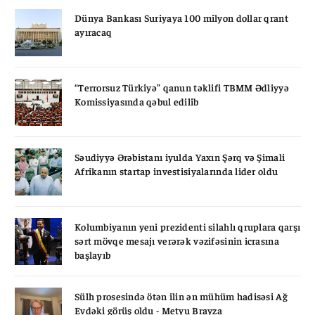
Dünya Bankası Suriyaya 100 milyon dollar qrant
ayıracaq
“Terrorsuz Türkiyə” qanun təklifi TBMM Ədliyyə
Komissiyasında qəbul edilib
Səudiyyə Ərəbistanı iyulda Yaxın Şərq və Şimali
Afrikanın startap investisiyalarında lider oldu
Kolumbiyanın yeni prezidenti silahlı qruplara qarşı
sərt mövqe mesajı verərək vəzifəsinin icrasına
başlayıb
Sülh prosesində ötən ilin ən mühüm hadisəsi Ağ
Evdəki görüş oldu - Metyu Brayza