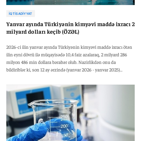
İQTISADIYYAT
Yanvar ayında Türkiyənin kimyəvi maddə ixracı 2
milyard dolları keçib (ÖZƏL)
2026-ci ilin yanvar ayında Türkiyənin kimyəvi maddə ixracı ötən
ilin eyni dövrü ilə müqayisədə 10,4 faiz azalaraq, 2 milyard 286
milyon 486 min dollara bərabər olub. Nazirlikdən onu da
bildiriblər ki, son 12 ay ərzində (yanvar 2026 - yanvar 2025)
Türkiyə 31 milyard 652 milyon 794 min dollar məbləğində kimyəvi
maddə ixrac edib.