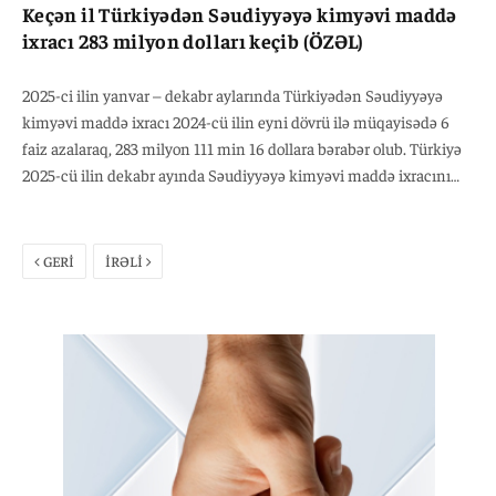
Keçən il Türkiyədən Səudiyyəyə kimyəvi maddə
ixracı 283 milyon dolları keçib (ÖZƏL)
2025-ci ilin yanvar – dekabr aylarında Türkiyədən Səudiyyəyə
kimyəvi maddə ixracı 2024-cü ilin eyni dövrü ilə müqayisədə 6
faiz azalaraq, 283 milyon 111 min 16 dollara bərabər olub. Türkiyə
2025-cü ilin dekabr ayında Səudiyyəyə kimyəvi maddə ixracını
2024-cü ilin eyni dövrü ilə müqayisədə 3 faiz artaraq, 24 milyon
983 min 75 dollara çatdırıb. Qeyd edək ki,2025-ci ilin yanvar-
dekabr aylarında Türkiyənin kimyəvi maddə ixracı ötən ilin eyni
GERİ
İRƏLİ
dövrü ilə müqayisədə 3,9 faiz artaraq, 31 milyard 931 milyon 878
min dollara bərabər olub.