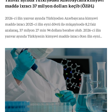
maddə ixracı 37 milyon dolları keçib (ÖZƏL)
2026-ci ilin yanvar ayında Türkiyədən Azərbaycana kimyəvi
maddə ixracı 2025-ci ilin eyni dövrü ilə müqayisədə 8,2 faiz
azalaraq, 37 milyon 27 min 94 dollara bərabər olub. 2026-ci ilin
yanvar ayında Türkiyənin kimyəvi maddə ixracı ötən ilin eyni
dövrü ilə müqayisədə 10,4 faiz azalaraq, 2 milyard 286 milyon 486
min dollara bərabər olub. Nazirlikdən onu da bildiriblər ki, son 12
ay ərzində (yanvar 2026 - yanvar 2025) Türkiyə 31 milyard 652
milyon 794 min dollar məbləğində kimyəvi maddə ixrac edib.