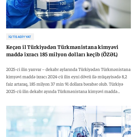
İQTISADIYYAT
Keçən il Türkiyədən Türkmənistana kimyəvi
maddə ixracı 185 milyon dolları keçib (ÖZƏL)
2025-ci ilin yanvar – dekabr aylarında Türkiyədən Türkmənistana
kimyəvi maddə ixracı 2024-cü ilin eyni dövrü ilə müqayisədə 8,2
faiz artaraq, 185 milyon 37 min 91 dollara bərabər olub. Türkiyə
2025-cü ilin dekabr ayında Türkmənistana kimyəvi maddə
ixracını 2024-cü ilin eyni dövrü ilə müqayisədə 35,2 faiz artaraq, 19
milyon 115 min 21 dollara çatdırıb. Qeyd edək ki,2025-ci ilin
yanvar-dekabr aylarında Türkiyənin kimyəvi maddə ixracı ötən
ilin eyni dövrü ilə müqayisədə 3,9 faiz artaraq, 31 milyard 931
milyon 878 min dollara bərabər olub.