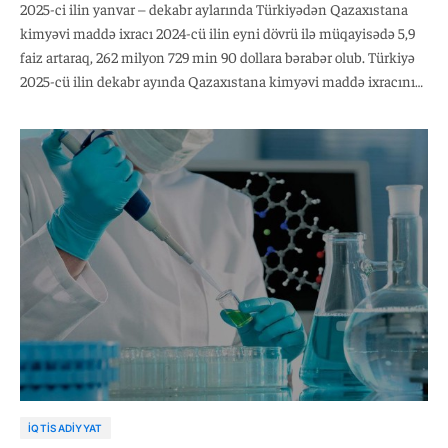
2025-ci ilin yanvar – dekabr aylarında Türkiyədən Qazaxıstana
kimyəvi maddə ixracı 2024-cü ilin eyni dövrü ilə müqayisədə 5,9
faiz artaraq, 262 milyon 729 min 90 dollara bərabər olub. Türkiyə
2025-cü ilin dekabr ayında Qazaxıstana kimyəvi maddə ixracını
2024-cü ilin eyni dövrü ilə müqayisədə 0,6 faiz artaraq, 22 milyon
128 min 90 dollara çatdırıb. Qeyd edək ki,2025-ci ilin yanvar-
dekabr aylarında Türkiyənin kimyəvi maddə ixracı ötən ilin eyni
dövrü ilə müqayisədə 3,9 faiz artaraq, 31 milyard 931 milyon 878
min dollara bərabər olub.
İQTISADIYYAT