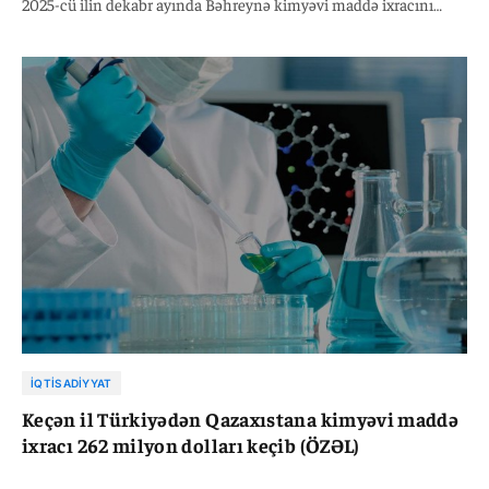
2025-cü ilin dekabr ayında Bəhreynə kimyəvi maddə ixracını
2024-cü ilin eyni dövrü ilə müqayisədə 16 faiz azalaraq, 1 milyon
815 min 56 dollara çatdırıb. Qeyd edək ki,2025-ci ilin yanvar-
dekabr aylarında Türkiyənin kimyəvi maddə ixracı ötən ilin eyni
dövrü ilə müqayisədə 3,9 faiz artaraq, 31 milyard 931 milyon 878
min dollara bərabər olub.
İQTISADIYYAT
Keçən il Türkiyədən Qazaxıstana kimyəvi maddə
ixracı 262 milyon dolları keçib (ÖZƏL)