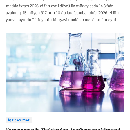
maddə ixracı 2025-ci ilin eyni dövrü ilə müqayisədə 14,8 faiz
azalaraq, 15 milyon 917 min 10 dollara bərabər olub. 2026-ci ilin
yanvar ayında Türkiyənin kimyəvi maddə ixracı ötən ilin eyni
dövrü ilə müqayisədə 10,4 faiz azalaraq, 2 milyard 286 milyon 486
min dollara bərabər olub.
İQTISADIYYAT
Yanvar ayında Türkiyədən Azərbaycana kimyəvi