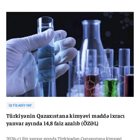
müqayisədə 10,4 faiz azalaraq, 2 milyard 286 milyon 486 min
dollara bərabər olub.
İQTISADIYYAT
Türkiyənin Qazaxıstana kimyəvi maddə ixracı
yanvar ayında 14,8 faiz azalıb (ÖZƏL)
2026-ci ilin yanvar ayında Türkiyədən Qazaxıstana kimyəvi