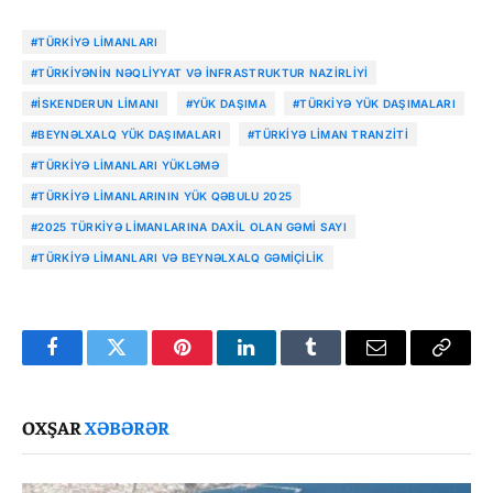
#TÜRKIYƏ LIMANLARI
#TÜRKIYƏNIN NƏQLIYYAT VƏ İNFRASTRUKTUR NAZIRLIYI
#İSKENDERUN LIMANI
#YÜK DAŞIMA
#TÜRKIYƏ YÜK DAŞIMALARI
#BEYNƏLXALQ YÜK DAŞIMALARI
#TÜRKIYƏ LIMAN TRANZITI
#TÜRKIYƏ LIMANLARI YÜKLƏMƏ
#TÜRKIYƏ LIMANLARININ YÜK QƏBULU 2025
#2025 TÜRKIYƏ LIMANLARINA DAXIL OLAN GƏMI SAYI
#TÜRKIYƏ LIMANLARI VƏ BEYNƏLXALQ GƏMIÇILIK
Facebook
Twitter
Pinterest
LinkedIn
Tumblr
Email
Copy
Link
OXŞAR
XƏBƏRƏR