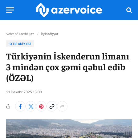
Voice of Azerbaijan
/
İqtisadiyyat
İQTISADIYYAT
Türkiyənin İskenderun limanı
3 mindən çox gəmi qəbul edib
(ÖZƏL)
21 Dekabr 2025 13:00