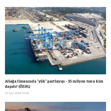
Aliağa limanında "yük" partlayışı - 35 milyon tonu kim
daşıdı? (ÖZƏL)
27 İyul 2026 13:00