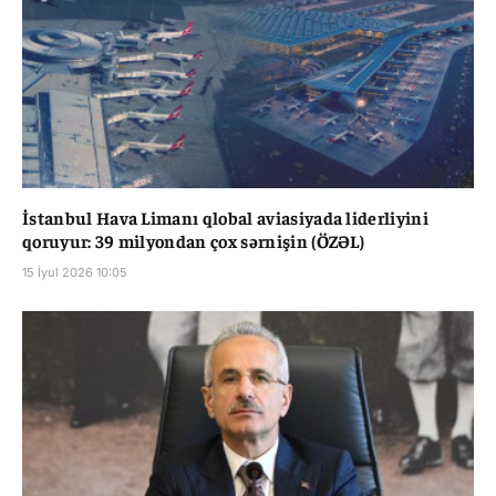
İstanbul Hava Limanı qlobal aviasiyada liderliyini
qoruyur: 39 milyondan çox sərnişin (ÖZƏL)
15 İyul 2026 10:05