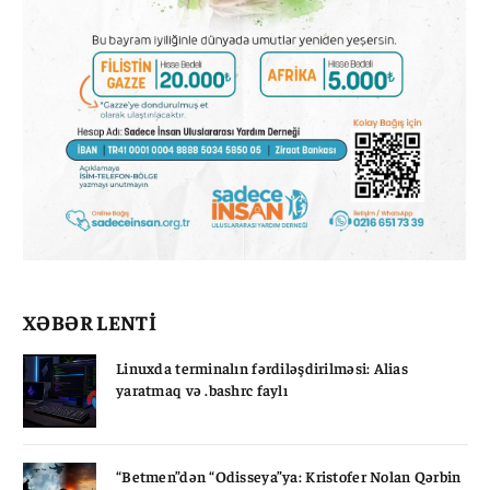
XƏBƏR LENTİ
Linuxda terminalın fərdiləşdirilməsi: Alias
yaratmaq və .bashrc faylı
“Betmen”dən “Odisseya”ya: Kristofer Nolan Qərbin