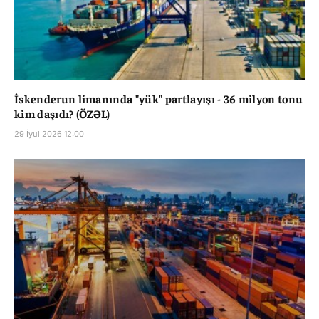
İskenderun limanında "yük" partlayışı - 36 milyon tonu
kim daşıdı? (ÖZƏL)
29 İyul 2026 12:00