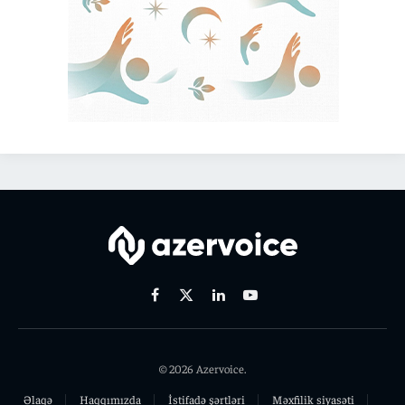
Facebook
X
Linkedin
Youtube
(Twitter)
© 2026 Azervoice.
Əlaqə
Haqqımızda
İstifadə şərtləri
Məxfilik siyasəti