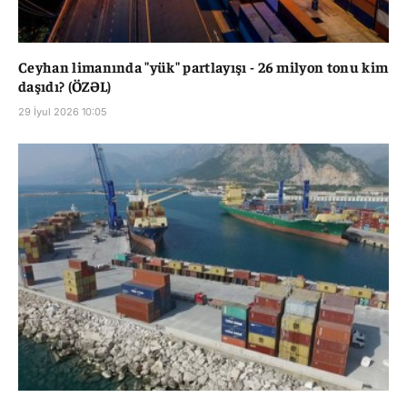
Ceyhan limanında "yük" partlayışı - 26 milyon tonu kim
daşıdı? (ÖZƏL)
29 İyul 2026 10:05