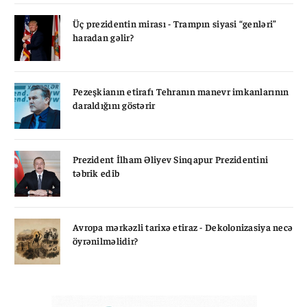
Üç prezidentin mirası - Trampın siyasi “genləri”
haradan gəlir?
Pezeşkianın etirafı Tehranın manevr imkanlarının
daraldığını göstərir
Prezident İlham Əliyev Sinqapur Prezidentini
təbrik edib
Avropa mərkəzli tarixə etiraz - Dekolonizasiya necə
öyrənilməlidir?