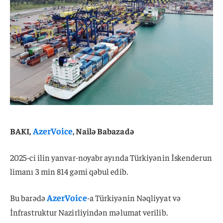
AzerVoice
BAKI,
, Nailə Babazadə
2025-ci ilin yanvar-noyabr ayında Türkiyənin İskenderun
limanı 3 min 814 gəmi qəbul edib.
AzerVoice
Bu barədə
-a Türkiyənin Nəqliyyat və
İnfrastruktur Nazirliyindən məlumat verilib.