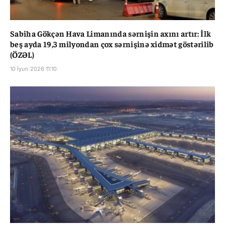
Sabiha Gökçən Hava Limanında sərnişin axını artır: İlk
beş ayda 19,3 milyondan çox sərnişinə xidmət göstərilib
(ÖZƏL)
10 İyun 2026 11:10