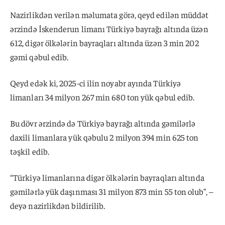
Nazirlikdən verilən məlumata görə, qeyd edilən müddət
ərzində İskenderun limanı Türkiyə bayrağı altında üzən
612, digər ölkələrin bayraqları altında üzən 3 min 202
gəmi qəbul edib.
Qeyd edək ki, 2025-ci ilin noyabr ayında Türkiyə
limanları 34 milyon 267 min 680 ton yük qəbul edib.
Bu dövr ərzində də Türkiyə bayrağı altında gəmilərlə
daxili limanlara yük qəbulu 2 milyon 394 min 625 ton
təşkil edib.
“Türkiyə limanlarına digər ölkələrin bayraqları altında
gəmilərlə yük daşınması 31 milyon 873 min 55 ton olub”, –
deyə nazirlikdən bildirilib.