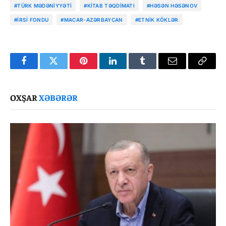
#TÜRK MƏDƏNIYYƏTI
#KITAB TƏQDIMATI
#HƏSƏN HƏSƏNOV
#İRSI FONDU
#MACAR-AZƏRBAYCAN
#ETNIK KÖKLƏR
Facebook
Twitter
Pinterest
LinkedIn
Tumblr
Email
Copy
Link
OXŞAR
XƏBƏRƏR