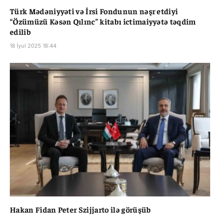
Türk Mədəniyyəti və İrsi Fondunun nəşr etdiyi
“Özümüzü Kəsən Qılınc” kitabı ictimaiyyətə təqdim
edilib
18 İyul 2025 18:44
Hakan Fidan Peter Szijjarto ilə görüşüb