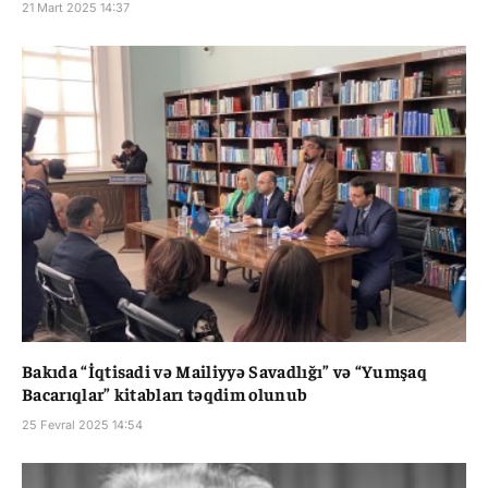
21 Mart 2025 14:37
Bakıda “İqtisadi və Mailiyyə Savadlığı” və “Yumşaq
Bacarıqlar” kitabları təqdim olunub
25 Fevral 2025 14:54