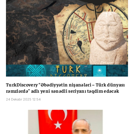
TurkDiscovery “Əbədiyyətin nişanələri – Türk dünyası
rəmzlərdə” adlı yeni sənədli seriyanı təqdim edəcək
24 Dekabr 2025 12:54