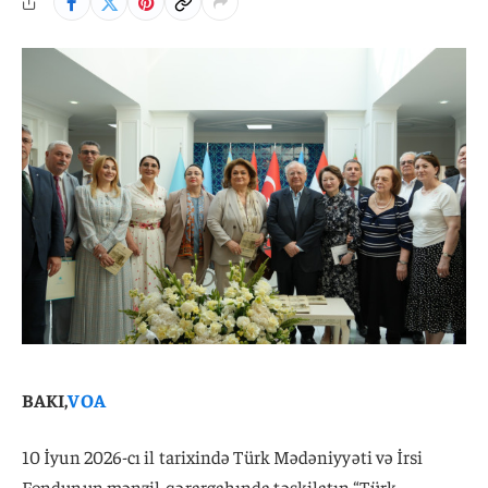
BAKI,
VOA
10 İyun 2026-cı il tarixində Türk Mədəniyyəti və İrsi
Fondunun mənzil-qərargahında təşkilatın “Türk