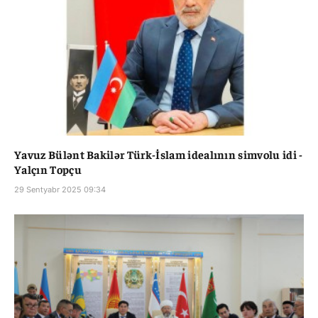
Yavuz Bülənt Bakilər Türk-İslam idealının simvolu idi -
Yalçın Topçu
29 Sentyabr 2025 09:34