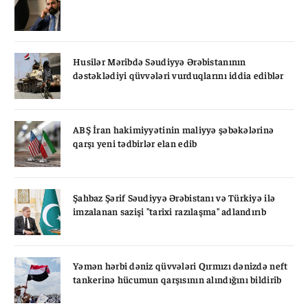
Husilər Məribdə Səudiyyə Ərəbistanının
dəstəklədiyi qüvvələri vurduqlarını iddia ediblər
ABŞ İran hakimiyyətinin maliyyə şəbəkələrinə
qarşı yeni tədbirlər elan edib
Şahbaz Şərif Səudiyyə Ərəbistanı və Türkiyə ilə
imzalanan sazişi "tarixi razılaşma" adlandırıb
Yəmən hərbi dəniz qüvvələri Qırmızı dənizdə neft
tankerinə hücumun qarşısının alındığını bildirib