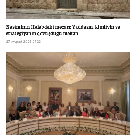
Nəsiminin Hələbdəki məzarı: Yaddaşın, kimliyin və
strategiyanın qovuşduğu məkan
27 Avqust 2025 21:23