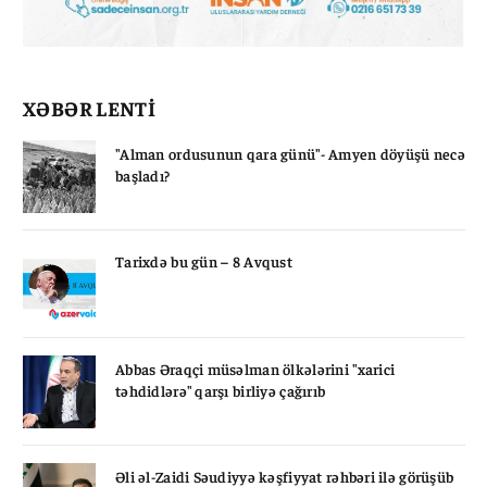
XƏBƏR LENTİ
"Alman ordusunun qara günü"- Amyen döyüşü necə
başladı?
Tarixdə bu gün – 8 Avqust
Abbas Əraqçi müsəlman ölkələrini "xarici
təhdidlərə" qarşı birliyə çağırıb
Əli əl-Zaidi Səudiyyə kəşfiyyat rəhbəri ilə görüşüb