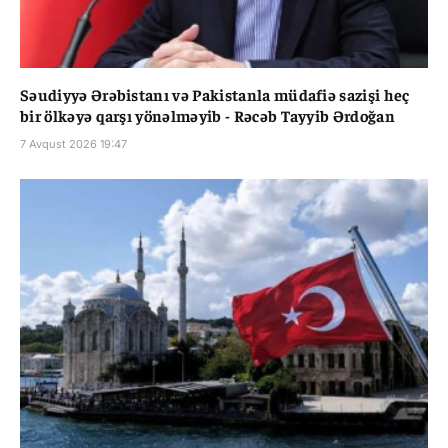
Səudiyyə Ərəbistanı və Pakistanla müdafiə sazişi heç
bir ölkəyə qarşı yönəlməyib - Rəcəb Tayyib Ərdoğan
7 Avqust 2026 19:47