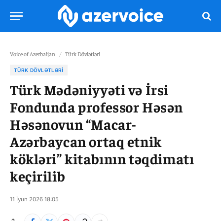
Voice of Azerbaijan
/
Türk Dövlətləri
TÜRK DÖVLƏTLƏRI
Türk Mədəniyyəti və İrsi
Fondunda professor Həsən
Həsənovun “Macar-
Azərbaycan ortaq etnik
kökləri” kitabının təqdimatı
keçirilib
11 İyun 2026 18:05