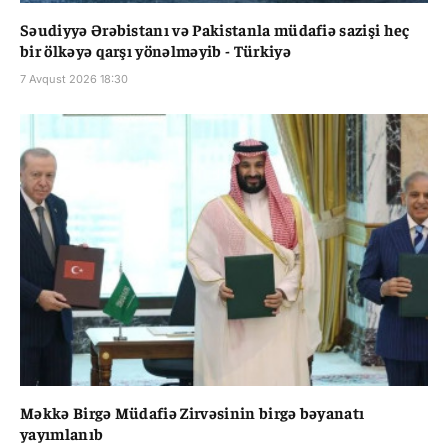
Səudiyyə Ərəbistanı və Pakistanla müdafiə sazişi heç
bir ölkəyə qarşı yönəlməyib - Türkiyə
7 Avqust 2026 18:30
Məkkə Birgə Müdafiə Zirvəsinin birgə bəyanatı
yayımlanıb