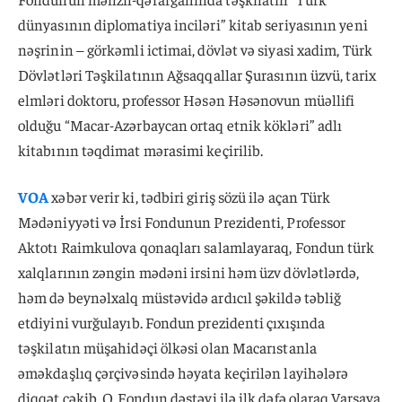
dünyasının diplomatiya inciləri” kitab seriyasının yeni
nəşrinin – görkəmli ictimai, dövlət və siyasi xadim, Türk
Dövlətləri Təşkilatının Ağsaqqallar Şurasının üzvü, tarix
elmləri doktoru, professor Həsən Həsənovun müəllifi
olduğu “Macar-Azərbaycan ortaq etnik kökləri” adlı
kitabının təqdimat mərasimi keçirilib.
VOA
xəbər verir ki, tədbiri giriş sözü ilə açan Türk
Mədəniyyəti və İrsi Fondunun Prezidenti, Professor
Aktotı Raimkulova qonaqları salamlayaraq, Fondun türk
xalqlarının zəngin mədəni irsini həm üzv dövlətlərdə,
həm də beynəlxalq müstəvidə ardıcıl şəkildə təbliğ
etdiyini vurğulayıb. Fondun prezidenti çıxışında
təşkilatın müşahidəçi ölkəsi olan Macarıstanla
əməkdaşlıq çərçivəsində həyata keçirilən layihələrə
diqqət çəkib. O, Fondun dəstəyi ilə ilk dəfə olaraq Varşava