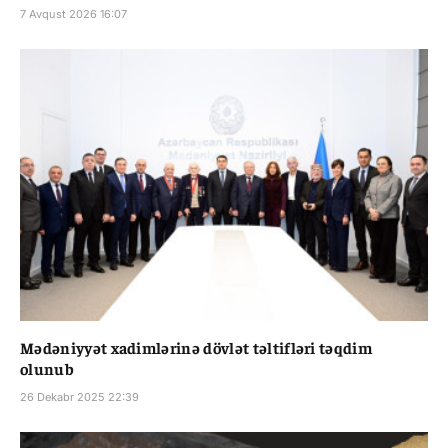
7 Avqust 2026 16:07
Mədəniyyət xadimlərinə dövlət təltifləri təqdim
olunub
26 Dekabr 2025 22:39