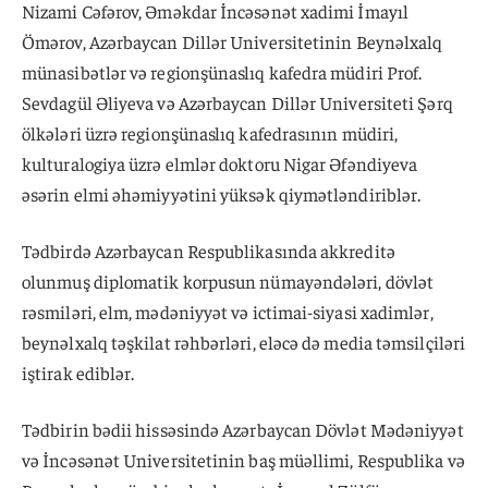
Nizami Cəfərov, Əməkdar İncəsənət xadimi İmayıl
Ömərov, Azərbaycan Dillər Universitetinin Beynəlxalq
münasibətlər və regionşünaslıq kafedra müdiri Prof.
Sevdagül Əliyeva və Azərbaycan Dillər Universiteti Şərq
ölkələri üzrə regionşünaslıq kafedrasının müdiri,
kulturalogiya üzrə elmlər doktoru Nigar Əfəndiyeva
əsərin elmi əhəmiyyətini yüksək qiymətləndiriblər.
Tədbirdə Azərbaycan Respublikasında akkreditə
olunmuş diplomatik korpusun nümayəndələri, dövlət
rəsmiləri, elm, mədəniyyət və ictimai-siyasi xadimlər,
beynəlxalq təşkilat rəhbərləri, eləcə də media təmsilçiləri
iştirak ediblər.
Tədbirin bədii hissəsində Azərbaycan Dövlət Mədəniyyət
və İncəsənət Universitetinin baş müəllimi, Respublika və