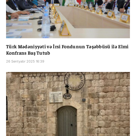
Türk Mədəniyyəti və İrsi Fondunun Təşəbbüsü ilə Elmi
Konfrans Baş Tutub
26 Sentyabr 2025 16:39