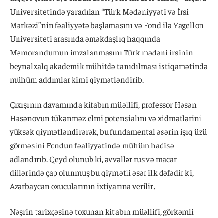
Universitetində yaradılan “Türk Mədəniyyəti və İrsi
Mərkəzi”nin fəaliyyətə başlamasını və Fond ilə Yagellon
Universiteti arasında əməkdaşlıq haqqında
Memorandumun imzalanmasını Türk mədəni irsinin
beynəlxalq akademik mühitdə tanıdılması istiqamətində
mühüm addımlar kimi qiymətləndirib.
Çıxışının davamında kitabın müəllifi, professor Həsən
Həsənovun tükənməz elmi potensialını və xidmətlərini
yüksək qiymətləndirərək, bu fundamental əsərin işıq üzü
görməsini Fondun fəaliyyətində mühüm hadisə
adlandırıb. Qeyd olunub ki, əvvəllər rus və macar
dillərində çap olunmuş bu qiymətli əsər ilk dəfədir ki,
Azərbaycan oxucularının ixtiyarına verilir.
Nəşrin tarixçəsinə toxunan kitabın müəllifi, görkəmli