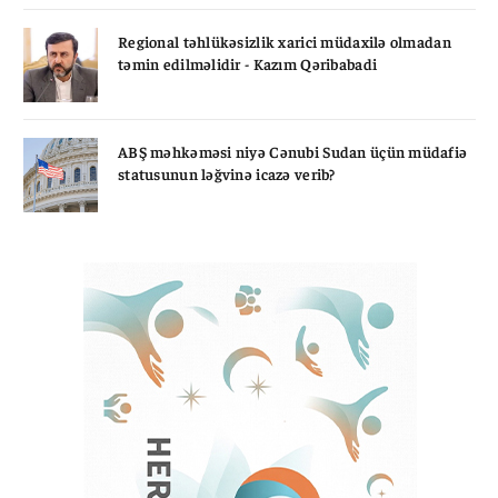
Regional təhlükəsizlik xarici müdaxilə olmadan
təmin edilməlidir - Kazım Qəribabadi
ABŞ məhkəməsi niyə Cənubi Sudan üçün müdafiə
statusunun ləğvinə icazə verib?