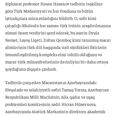
diplomat professor Həsən Həsənov tədbirin təşkilinə
görə Türk Mədəniyyəti və İrsi Fonduna və bütün
iştirakçılara minnətdarlığını bildirib. O, səfir kimi
çalışdığı ölkələrdə hər zaman türk irsinin araşdırılmasına
xüsusi önəm verdiyini qeyd edərək, bu əsərin Dyula
Nemet, Layoş Liqeti, Zoltan Qomboç kimi tanınmış macar
alimlərinin türk dili haqqında irəli sürdükləri fikirlərin
ümumiləşdirilmiş kompleks elmi təhlili olduğunu və
macar-türk münasibətlərinin dərinliyini bir daha ortaya
qoyduğunu diqqətə çatdırıb.
Tədbirdə çıxış edən Macarıstanın Azərbaycandakı
fövqəladə və səlahiyyətli səfiri Tamaş Torma, Azərbaycan
Respublikası Milli Məclisinin Ailə, qadın və uşaq
problemləri komitəsinin sədri Hicran Hüseynova,
Azərbaycanda Atatürk Mərkəzinin direktoru akademik