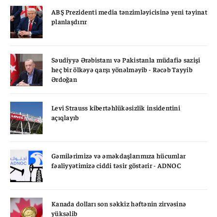
ABŞ Prezidenti media tənzimləyicisinə yeni təyinat
planlaşdırır
Səudiyyə Ərəbistanı və Pakistanla müdafiə sazişi
heç bir ölkəyə qarşı yönəlməyib - Rəcəb Tayyib
Ərdoğan
Levi Strauss kibertəhlükəsizlik insidentini
açıqlayıb
Gəmilərimizə və əməkdaşlarımıza hücumlar
fəaliyyətimizə ciddi təsir göstərir - ADNOC
Kanada dolları son səkkiz həftənin zirvəsinə
yüksəlib