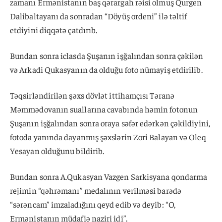
zamanı Ermənistanın baş qərargah rəisi olmuş Qurgen
Dalibaltayanı da sonradan “Döyüş ordeni” ilə təltif
etdiyini diqqətə çatdırıb.
Bundan sonra iclasda Şuşanın işğalından sonra çəkilən
və Arkadi Qukasyanın da olduğu foto nümayiş etdirilib.
Təqsirləndirilən şəxs dövlət ittihamçısı Təranə
Məmmədovanın suallarına cavabında həmin fotonun
Şuşanın işğalından sonra oraya səfər edərkən çəkildiyini,
fotoda yanında dayanmış şəxslərin Zori Balayan və Oleq
Yesayan olduğunu bildirib.
Bundan sonra A.Qukasyan Vazgen Sarkisyana qondarma
rejimin “qəhrəmanı” medalının verilməsi barədə
“sərəncam” imzaladığını qeyd edib və deyib: “O,
Ermənistanın müdafiə naziri idi”.