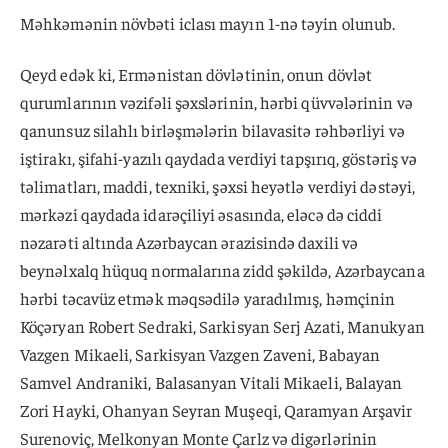
Məhkəmənin növbəti iclası mayın 1-nə təyin olunub.
Qeyd edək ki, Ermənistan dövlətinin, onun dövlət
qurumlarının vəzifəli şəxslərinin, hərbi qüvvələrinin və
qanunsuz silahlı birləşmələrin bilavasitə rəhbərliyi və
iştirakı, şifahi-yazılı qaydada verdiyi tapşırıq, göstəriş və
təlimatları, maddi, texniki, şəxsi heyətlə verdiyi dəstəyi,
mərkəzi qaydada idarəçiliyi əsasında, eləcə də ciddi
nəzarəti altında Azərbaycan ərazisində daxili və
beynəlxalq hüquq normalarına zidd şəkildə, Azərbaycana
hərbi təcavüz etmək məqsədilə yaradılmış, həmçinin
Köçəryan Robert Sedraki, Sarkisyan Serj Azati, Manukyan
Vazgen Mikaeli, Sarkisyan Vazgen Zaveni, Babayan
Samvel Andraniki, Balasanyan Vitali Mikaeli, Balayan
Zori Hayki, Ohanyan Seyran Muşeqi, Qaramyan Arşavir
Surenoviç, Melkonyan Monte Çarlz və digərlərinin