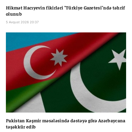
Hikmət Hacıyevin fikirləri "Türkiye Gazetesi"ndə təhrif
olunub
5 Avqust 2026 20:37
Pakistan Kəşmir məsələsində dəstəyə görə Azərbaycana
təşəkkür edib