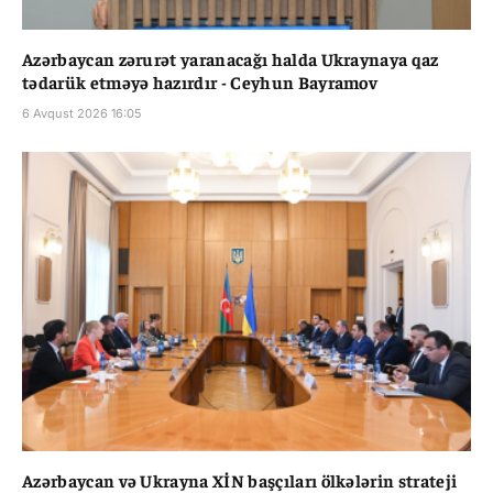
Azərbaycan zərurət yaranacağı halda Ukraynaya qaz
tədarük etməyə hazırdır - Ceyhun Bayramov
6 Avqust 2026 16:05
Azərbaycan və Ukrayna XİN başçıları ölkələrin strateji