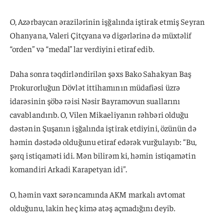
O, Azərbaycan ərazilərinin işğalında iştirak etmiş Seyran
Ohanyana, Valeri Çitçyana və digərlərinə də müxtəlif
“orden” və “medal”lar verdiyini etiraf edib.
Daha sonra təqdirləndirilən şəxs Bako Sahakyan Baş
Prokurorluğun Dövlət ittihamının müdafiəsi üzrə
idarəsinin şöbə rəisi Nəsir Bayramovun suallarını
cavablandırıb. O, Vilen Mikaeliyanın rəhbəri olduğu
dəstənin Şuşanın işğalında iştirak etdiyini, özünün də
həmin dəstədə olduğunu etiraf edərək vurğulayıb: “Bu,
şərq istiqaməti idi. Mən bilirəm ki, həmin istiqamətin
komandiri Arkadi Karapetyan idi”.
O, həmin vaxt sərəncamında AKM markalı avtomat
olduğunu, lakin heç kimə atəş açmadığını deyib.