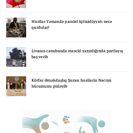
Husilər Yəməndə paralel iqtisadiyyatı necə
qurdular?
Livanın cənubunda məscid yaxınlığında partlayış
baş verib
Körfəz Əməkdaşlıq Şurası husilərin Nəcran
hücumunu pisləyib