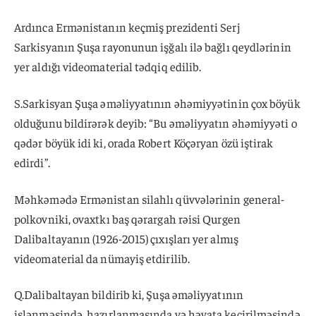
Ardınca Ermənistanın keçmiş prezidenti Serj
Sarkisyanın Şuşa rayonunun işğalı ilə bağlı qeydlərinin
yer aldığı videomaterial tədqiq edilib.
S.Sarkisyan Şuşa əməliyyatının əhəmiyyətinin çox böyük
olduğunu bildirərək deyib: “Bu əməliyyatın əhəmiyyəti o
qədər böyük idi ki, orada Robert Köçəryan özü iştirak
edirdi”.
Məhkəmədə Ermənistan silahlı qüvvələrinin general-
polkovniki, ovaxtkı baş qərargah rəisi Qurgen
Dalibaltayanın (1926-2015) çıxışları yer almış
videomaterial da nümayiş etdirilib.
Q.Dalibaltayan bildirib ki, Şuşa əməliyyatının
işlənməsində, hazırlanmasında və həyata keçirilməsində