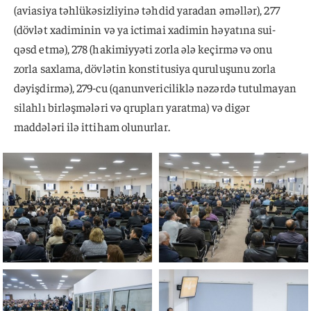
(aviasiya təhlükəsizliyinə təhdid yaradan əməllər), 277
(dövlət xadiminin və ya ictimai xadimin həyatına sui-
qəsd etmə), 278 (hakimiyyəti zorla ələ keçirmə və onu
zorla saxlama, dövlətin konstitusiya quruluşunu zorla
dəyişdirmə), 279-cu (qanunvericiliklə nəzərdə tutulmayan
silahlı birləşmələri və qrupları yaratma) və digər
maddələri ilə ittiham olunurlar.