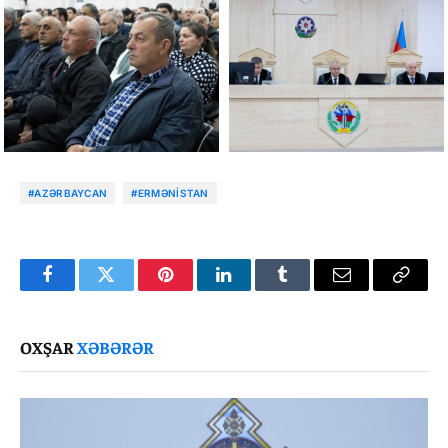
#AZƏRBAYCAN
#ERMƏNISTAN
Facebook
Twitter
Pinterest
LinkedIn
Tumblr
Email
Copy
Link
OXŞAR
XƏBƏRƏR