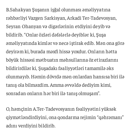
B.Sahakyan Şuşanın işğal olunması əməliyyatına
rəhbərliyi Vazgen Sarkisyan, Arkadi Ter-Tadevosyan,
Seyran Ohanyan və digərlərinin etdiyini deyib və
bildirib. “Onlar özləri dəfələrlə deyiblər ki, Şuşa
əməliyyatında kimlər və necə iştirak edib. Mən ona görə
deyirəm ki, burada məxfi hissə yoxdur. Onların hətta
böyük hissəsi mətbuatın məhsullarına öz etirazlarını
bildirirdilər ki, Şuşadakı fəaliyyətləri tamamilə əks
olunmayıb. Həmin dövrdə mən onlardan hansısa biri ilə
tanış ola bilməzdim. Amma əvvəldə dediyim kimi,
sonradan onların hər biri ilə tanış olmuşam”.
O, həmçinin A.Ter-Tadevosyanın fəaliyyətini yüksək
qiymətləndirdiyini, ona qondarma rejimin “qəhrəmanı”
adını verdiyini bildirib.