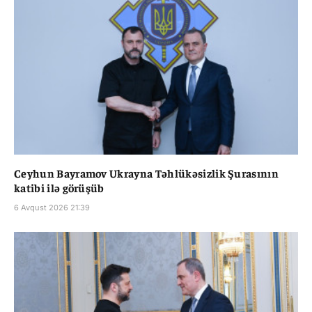
Ceyhun Bayramov Ukrayna Təhlükəsizlik Şurasının
katibi ilə görüşüb
6 Avqust 2026 21:39