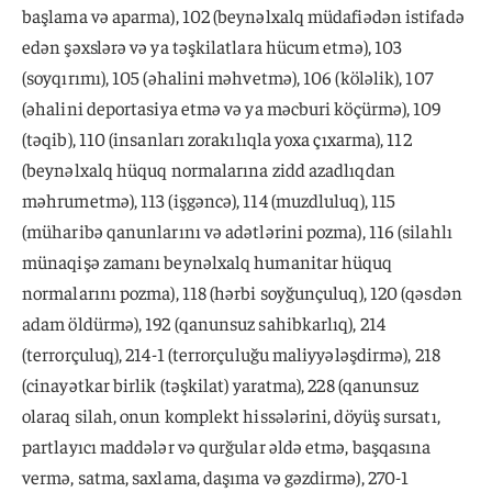
başlama və aparma), 102 (beynəlxalq müdafiədən istifadə
edən şəxslərə və ya təşkilatlara hücum etmə), 103
(soyqırımı), 105 (əhalini məhvetmə), 106 (köləlik), 107
(əhalini deportasiya etmə və ya məcburi köçürmə), 109
(təqib), 110 (insanları zorakılıqla yoxa çıxarma), 112
(beynəlxalq hüquq normalarına zidd azadlıqdan
məhrumetmə), 113 (işgəncə), 114 (muzdluluq), 115
(müharibə qanunlarını və adətlərini pozma), 116 (silahlı
münaqişə zamanı beynəlxalq humanitar hüquq
normalarını pozma), 118 (hərbi soyğunçuluq), 120 (qəsdən
adam öldürmə), 192 (qanunsuz sahibkarlıq), 214
(terrorçuluq), 214-1 (terrorçuluğu maliyyələşdirmə), 218
(cinayətkar birlik (təşkilat) yaratma), 228 (qanunsuz
olaraq silah, onun komplekt hissələrini, döyüş sursatı,
partlayıcı maddələr və qurğular əldə etmə, başqasına
vermə, satma, saxlama, daşıma və gəzdirmə), 270-1