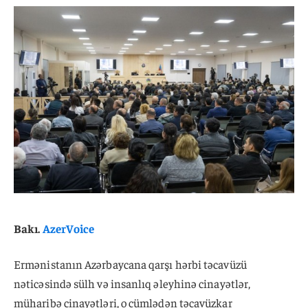
Bakı.
AzerVoice
Ermənistanın Azərbaycana qarşı hərbi təcavüzü
nəticəsində sülh və insanlıq əleyhinə cinayətlər,
müharibə cinayətləri, o cümlədən təcavüzkar