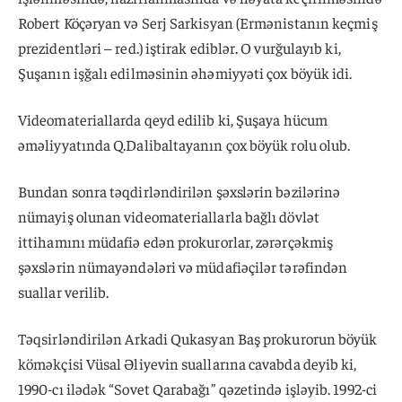
Robert Köçəryan və Serj Sarkisyan (Ermənistanın keçmiş
prezidentləri – red.) iştirak ediblər. O vurğulayıb ki,
Şuşanın işğalı edilməsinin əhəmiyyəti çox böyük idi.
Videomateriallarda qeyd edilib ki, Şuşaya hücum
əməliyyatında Q.Dalibaltayanın çox böyük rolu olub.
Bundan sonra təqdirləndirilən şəxslərin bəzilərinə
nümayiş olunan videomateriallarla bağlı dövlət
ittihamını müdafiə edən prokurorlar, zərərçəkmiş
şəxslərin nümayəndələri və müdafiəçilər tərəfindən
suallar verilib.
Təqsirləndirilən Arkadi Qukasyan Baş prokurorun böyük
köməkçisi Vüsal Əliyevin suallarına cavabda deyib ki,
1990-cı ilədək “Sovet Qarabağı” qəzetində işləyib. 1992-ci