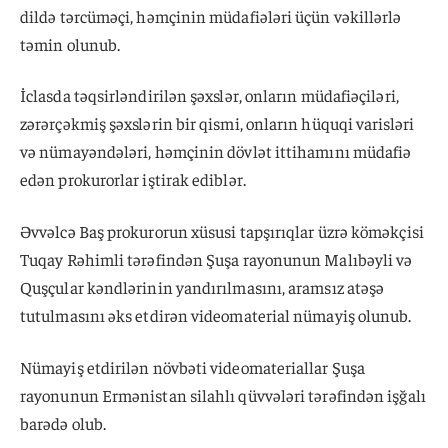
dildə tərcüməçi, həmçinin müdafiələri üçün vəkillərlə
təmin olunub.
İclasda təqsirləndirilən şəxslər, onların müdafiəçiləri,
zərərçəkmiş şəxslərin bir qismi, onların hüquqi varisləri
və nümayəndələri, həmçinin dövlət ittihamını müdafiə
edən prokurorlar iştirak ediblər.
Əvvəlcə Baş prokurorun xüsusi tapşırıqlar üzrə köməkçisi
Tuqay Rəhimli tərəfindən Şuşa rayonunun Malıbəyli və
Quşçular kəndlərinin yandırılmasını, aramsız atəşə
tutulmasını əks etdirən videomaterial nümayiş olunub.
Nümayiş etdirilən növbəti videomateriallar Şuşa
rayonunun Ermənistan silahlı qüvvələri tərəfindən işğalı
barədə olub.