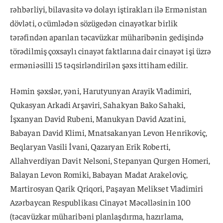
rəhbərliyi, bilavasitə və dolayı iştirakları ilə Ermənistan
dövləti, o cümlədən sözügedən cinayətkar birlik
tərəfindən aparılan təcavüzkar müharibənin gedişində
törədilmiş çoxsaylı cinayət faktlarına dair cinayət işi üzrə
erməniəsilli 15 təqsirləndirilən şəxs ittiham edilir.
Həmin şəxslər, yəni, Harutyunyan Arayik Vladimiri,
Qukasyan Arkadi Arşaviri, Sahakyan Bako Sahaki,
İşxanyan David Rubeni, Manukyan David Azatini,
Babayan David Klimi, Mnatsakanyan Levon Henrikoviç,
Beqlaryan Vasili İvani, Qazaryan Erik Roberti,
Allahverdiyan Davit Nelsoni, Stepanyan Qurgen Homeri,
Balayan Levon Romiki, Babayan Madat Arakeloviç,
Martirosyan Qarik Qriqori, Paşayan Melikset Vladimiri
Azərbaycan Respublikası Cinayət Məcəlləsinin 100
(təcavüzkar müharibəni planlaşdırma, hazırlama,