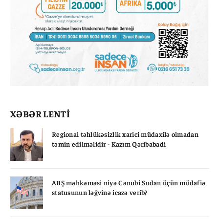
XƏBƏR LENTİ
Regional təhlükəsizlik xarici müdaxilə olmadan
təmin edilməlidir - Kazım Qəribabadi
ABŞ məhkəməsi niyə Cənubi Sudan üçün müdafiə
statusunun ləğvinə icazə verib?