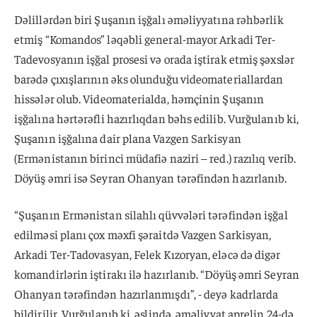
Dəlillərdən biri Şuşanın işğalı əməliyyatına rəhbərlik
etmiş “Komandos” ləqəbli general-mayor Arkadi Ter-
Tadevosyanın işğal prosesi və orada iştirak etmiş şəxslər
barədə çıxışlarının əks olunduğu videomateriallardan
hissələr olub. Videomaterialda, həmçinin Şuşanın
işğalına hərtərəfli hazırlıqdan bəhs edilib. Vurğulanıb ki,
Şuşanın işğalına dair plana Vazgen Sarkisyan
(Ermənistanın birinci müdafiə naziri – red.) razılıq verib.
Döyüş əmri isə Seyran Ohanyan tərəfindən hazırlanıb.
“Şuşanın Ermənistan silahlı qüvvələri tərəfindən işğal
edilməsi planı çox məxfi şəraitdə Vazgen Sarkisyan,
Arkadi Ter-Tadovasyan, Felek Kızoryan, eləcə də digər
komandirlərin iştirakı ilə hazırlanıb. “Döyüş əmri Seyran
Ohanyan tərəfindən hazırlanmışdı”, - deyə kadrlarda
bildirilir. Vurğulanıb ki, əslində, əməliyyat aprelin 24-də