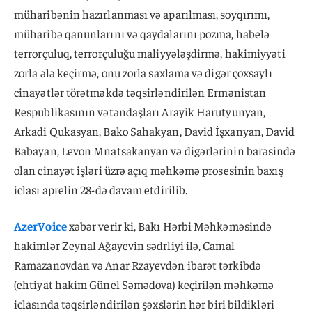
müharibənin hazırlanması və aparılması, soyqırımı,
müharibə qanunlarını və qaydalarını pozma, habelə
terrorçuluq, terrorçuluğu maliyyələşdirmə, hakimiyyəti
zorla ələ keçirmə, onu zorla saxlama və digər çoxsaylı
cinayətlər törətməkdə təqsirləndirilən Ermənistan
Respublikasının vətəndaşları Arayik Harutyunyan,
Arkadi Qukasyan, Bako Sahakyan, David İşxanyan, David
Babayan, Levon Mnatsakanyan və digərlərinin barəsində
olan cinayət işləri üzrə açıq məhkəmə prosesinin baxış
iclası aprelin 28-də davam etdirilib.
AzerVoice
xəbər verir ki, Bakı Hərbi Məhkəməsində
hakimlər Zeynal Ağayevin sədrliyi ilə, Camal
Ramazanovdan və Anar Rzayevdən ibarət tərkibdə
(ehtiyat hakim Günel Səmədova) keçirilən məhkəmə
iclasında təqsirləndirilən şəxslərin hər biri bildikləri