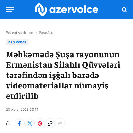
Voice of Azerbaijan
/
Baş xəbər
BAŞ XƏBƏR
Məhkəmədə Şuşa rayonunun
Ermənistan Silahlı Qüvvələri
tərəfindən işğalı barədə
videomateriallar nümayiş
etdirilib
28 Aprel 2025 23:14