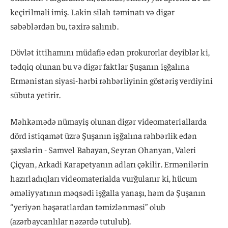
keçirilməli imiş. Lakin silah təminatı və digər
səbəblərdən bu, təxirə salınıb.
Dövlət ittihamını müdafiə edən prokurorlar deyiblər ki,
tədqiq olunan bu və digər faktlar Şuşanın işğalına
Ermənistan siyasi-hərbi rəhbərliyinin göstəriş verdiyini
sübuta yetirir.
Məhkəmədə nümayiş olunan digər videomateriallarda
dörd istiqamət üzrə Şuşanın işğalına rəhbərlik edən
şəxslərin - Samvel Babayan, Seyran Ohanyan, Valeri
Çiçyan, Arkadi Karapetyanın adları çəkilir. Ermənilərin
hazırladıqları videomaterialda vurğulanır ki, hücum
əməliyyatının məqsədi işğalla yanaşı, həm də Şuşanın
“yeriyən həşəratlardan təmizlənməsi” olub
(azərbaycanlılar nəzərdə tutulub).