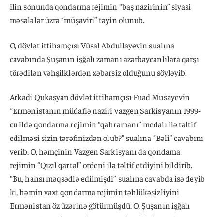
ilin sonunda qondarma rejimin “baş nazirinin” siyasi
məsələlər üzrə “müşaviri” təyin olunub.
O, dövlət ittihamçısı Vüsal Abdullayevin sualına
cavabında Şuşanın işğalı zamanı azərbaycanlılara qarşı
törədilən vəhşilklərdən xəbərsiz olduğunu söyləyib.
Arkadi Qukasyan dövlət ittihamçısı Fuad Musayevin
“Ermənistanın müdafiə naziri Vazgen Sarkisyanın 1999-
cu ildə qondarma rejimin “qəhrəmanı” medalı ilə təltif
edilməsi sizin tərəfinizdən olub?” sualına “Bəli” cavabını
verib. O, həmçinin Vazgen Sarkisyanı da qondama
rejimin “Qızıl qartal” ordeni ilə təltif etdiyini bildirib.
“Bu, hansı məqsədlə edilmişdi” sualına cavabda isə deyib
ki, həmin vaxt qondarma rejimin təhlükəsizliyini
Ermənistan öz üzərinə götürmüşdü. O, Şuşanın işğalı