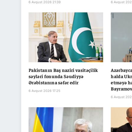
6 Avqust 2026 21:39
6 Avqust 202
Pakistanın Baş naziri vasitəçilik
Azərbayca
səyləri fonunda Səudiyyə
halda Ukr
Ərəbistanına səfər edir
etməyə ha
Bayramo
6 Avqust 2026 17:25
6 Avqust 202