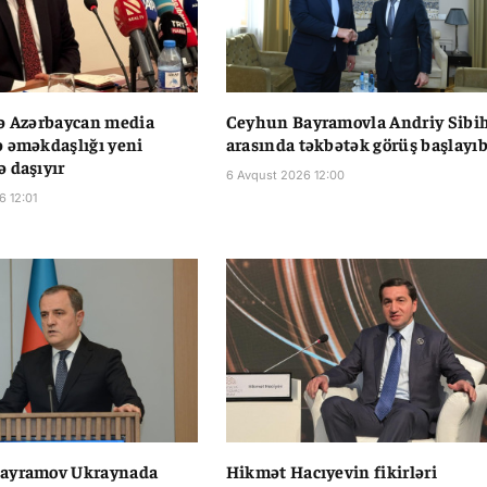
ə Azərbaycan media
Ceyhun Bayramovla Andriy Sibi
 əməkdaşlığı yeni
arasında təkbətək görüş başlayı
 daşıyır
6 Avqust 2026 12:00
6 12:01
ayramov Ukraynada
Hikmət Hacıyevin fikirləri