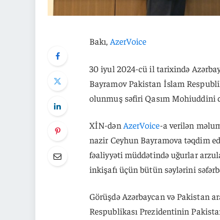
Bakı,
AzerVoice
30 iyul 2024-cü il tarixində Azərba
Bayramov Pakistan İslam Respublik
olunmuş səfiri Qasım Mohiuddini q
XİN-dən
AzerVoice
-a verilən məlu
nazir Ceyhun Bayramova təqdim edib.
fəaliyyəti müddətində uğurlar arzul
inkişafı üçün bütün səylərini səfərb
Görüşdə Azərbaycan və Pakistan ara
Respublikası Prezidentinin Pakista