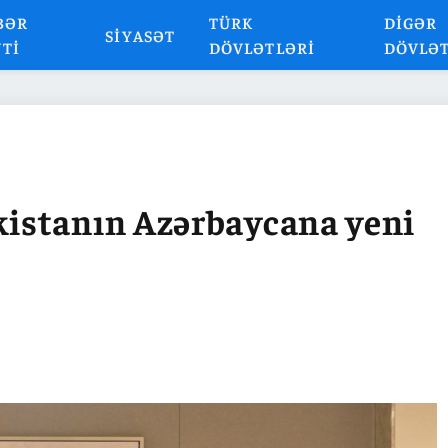
BƏR
TÜRK
DIGƏR
SIYASƏT
NTI
DÖVLƏTLƏRI
DÖVLƏ
istanın Azərbaycana yeni