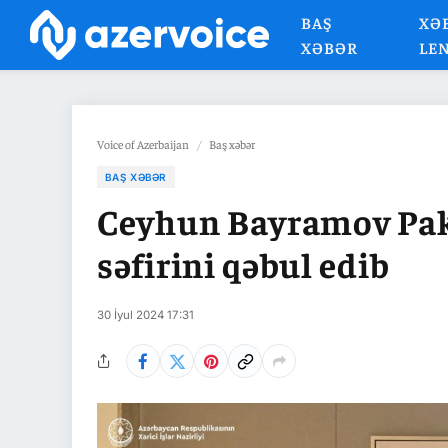
BAŞ
XƏ
XƏBƏR
LE
Voice of Azerbaijan
/
Baş xəbər
BAŞ XƏBƏR
Ceyhun Bayramov Pak
səfirini qəbul edib
30 İyul 2024 17:31