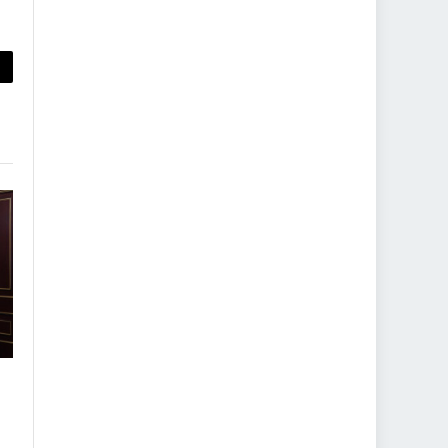
py
nk