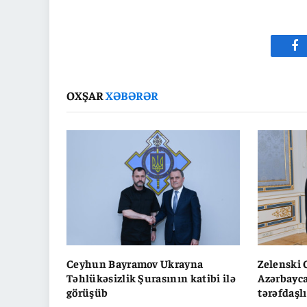
Fa
OXŞAR
XƏBƏRƏR
Ceyhun Bayramov Ukrayna
Zelenski
Təhlükəsizlik Şurasının katibi ilə
Azərbayca
görüşüb
tərəfdaşl