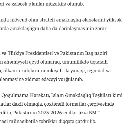
əri və gələcək planlar müzakirə olunub.
asında mövcud olan strateji əməkdaşlıq əlaqələrini yüksək
lərdə əməkdaşlığın daha da dərinləşməsinin zəruri
n və Türkiyə Prezidentləri və Pakistanın Baş naziri
ün əhəmiyyəti qeyd olunaraq, ümumilikdə üçtərəfli
lkənin xalqlarının inkişafı ilə yanaşı, regional və
mlənməsinə xidmət edəcəyi vurğulanıb.
elə Qoşulmama Hərəkatı, İslam Əməkdaşlıq Təşkilatı kimi
latlar daxil olmaqla, çoxtərəfli formatlar çərçivəsində
 edilib. Pakistanın 2025-2026-cı illər üzrə BMT
si münasibətilə təbriklər diqqətə çatdırılıb.