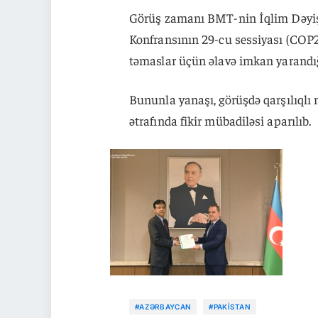
Görüş zamanı BMT-nin İqlim Dəyişm
Konfransının 29-cu sessiyası (COP29
təmaslar üçün əlavə imkan yarandığı
Bununla yanaşı, görüşdə qarşılıqlı m
ətrafında fikir mübadiləsi aparılıb.
#AZƏRBAYCAN
#PAKISTAN