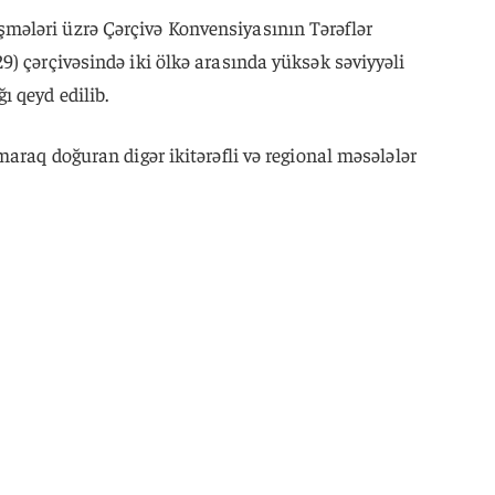
ələri üzrə Çərçivə Konvensiyasının Tərəflər
) çərçivəsində iki ölkə arasında yüksək səviyyəli
 qeyd edilib.
araq doğuran digər ikitərəfli və regional məsələlər