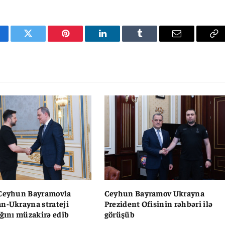
cebook
Twitter
Pinterest
LinkedIn
Tumblr
Email
Co
Li
 Ceyhun Bayramovla
Ceyhun Bayramov Ukrayna
n-Ukrayna strateji
Prezident Ofisinin rəhbəri ilə
ığını müzakirə edib
görüşüb