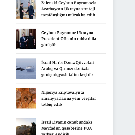
Zelenski Ceyhun Bayramovla
Azərbaycan-Ukrayna strateji
tərəfdaşlığını müzakirə edib
Ceyhun Bayramov Ukrayna
Prezident Ofisinin rəhbəri ilə
görüşüb
İsrail Hərbi Dəniz Qüvvələri
Aralıq və Qırmızı dənizdə
genişmiqyaslı təlim keçirib
Nigeriya kriptovalyuta
əməliyyatlarına yeni vergilər
tətbiq edib
İsrail Livanın cənubundakı
Meyfadun qəsəbəsinə PUA
zərbəsi endirib