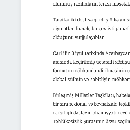
olunmuş razılıqların icrası məsələl
Tərəflər iki dost və qardaş ölkə ar
qiymətləndirərək, bir çox istiqamət
olduğunu vurğulayıblar.
Cari ilin 3 iyul tarixində Azərbayca
arasında keçirilmiş üçtərəfli görüş
formatın möhkəmləndirilməsinin üç ö
qlobal sülhün və sabitliyin möhkə
Birləşmiş Millətlər Təşkilatı, hab
bir sıra regional və beynəlxalq təşki
qarşılıqlı dəstəyin əhəmiyyəti qeyd
Təhlükəsizlik Şurasının üzvü seçilmə