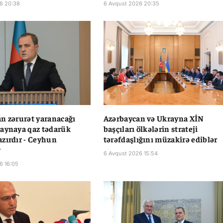
6 20:38
6 Avqust 2026 20:35
n zərurət yaranacağı
Azərbaycan və Ukrayna XİN
aynaya qaz tədarük
başçıları ölkələrin strateji
zırdır - Ceyhun
tərəfdaşlığını müzakirə ediblər
v
6 Avqust 2026 15:54
6 16:05