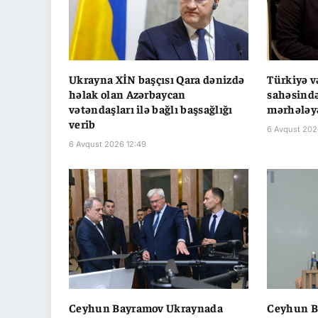
Ukrayna XİN başçısı Qara dənizdə
Türkiyə v
həlak olan Azərbaycan
sahəsində
vətəndaşları ilə bağlı başsağlığı
mərhələyə
verib
6 Avqust 202
6 Avqust 2026 12:49
Ceyhun Bayramov Ukraynada
Ceyhun B