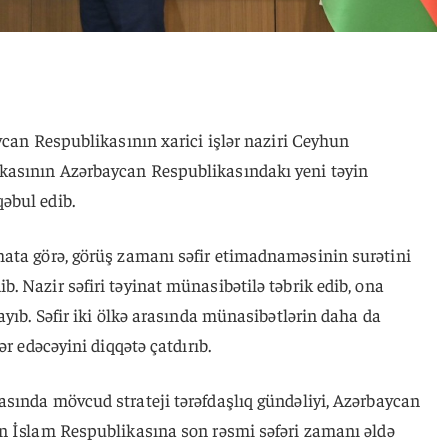
ycan Respublikasının xarici işlər naziri Ceyhun
asının Azərbaycan Respublikasındakı yeni təyin
əbul edib.
mata görə, görüş zamanı səfir etimadnaməsinin surətini
 Nazir səfiri təyinat münasibətilə təbrik edib, ona
ayıb. Səfir iki ölkə arasında münasibətlərin daha da
ər edəcəyini diqqətə çatdırıb.
sında mövcud strateji tərəfdaşlıq gündəliyi, Azərbaycan
n İslam Respublikasına son rəsmi səfəri zamanı əldə