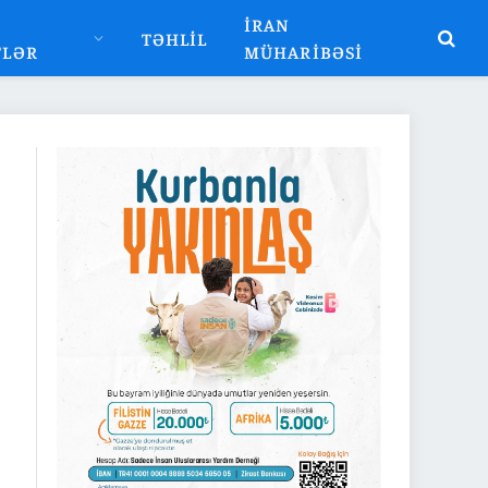
İRAN
TƏHLIL
TLƏR
MÜHARIBƏSI