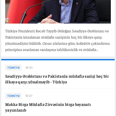
Türkiyə Prezidenti Rəcəb Tayyib Ərdoğan Səudiyyə Ərəbistanı və
Pakistanla imzalanan müdafiə sazişinin heç bir ölkəyə qarşı
yönəlmədiyini bildirib. Onun sözlərinə görə, kollektiv çəkindirmə
prinsipinə əsaslanan razılaşma təhlükəsizlik və müdafiə
əməkdaşlığını, birgə müdafiə sənayesi layihələrini və terrorizmlə
mübarizəni gücləndirəcək. Ərdoğan sazişin regionda sülh və
sabitliyə töhfə verməyi hədəflədiyini vurğulayıb.
18:30
TÜRKIYƏ
Səudiyyə Ərəbistanı və Pakistanla müdafiə sazişi heç bir
ölkəyə qarşı yönəlməyib - Türkiyə
16:07
TÜRKIYƏ
Məkkə Birgə Müdafiə Zirvəsinin birgə bəyanatı
yayımlanıb