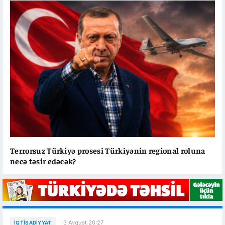
Terrorsuz Türkiyə prosesi Türkiyənin regional roluna
necə təsir edəcək?
3 Avqust 20:27
İQTISADIYYAT