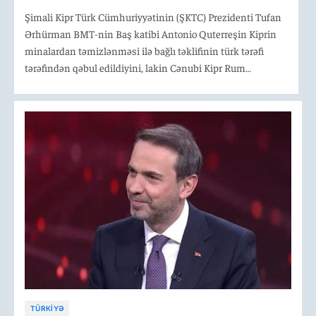
Şimali Kipr Türk Cümhuriyyətinin (ŞKTC) Prezidenti Tufan
Ərhürman BMT-nin Baş katibi Antonio Quterreşin Kiprin
minalardan təmizlənməsi ilə bağlı təklifinin türk tərəfi
tərəfindən qəbul edildiyini, lakin Cənubi Kipr Rum
Administrasiyasının (CKRA) lideri Nikos Hristodulidisin bu
təşəbbüsü rədd etdiyini bildirib.
TÜRKIYƏ