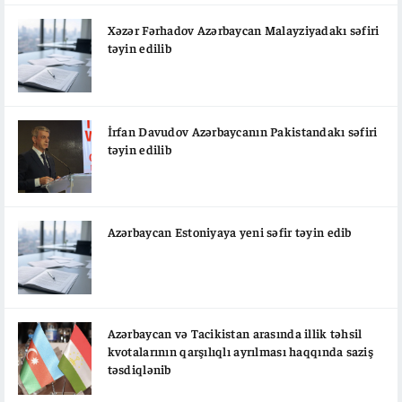
rəsmi internet saytında dərc edilib. Sərəncama əsasən,
Azərbaycan Beynəlxalq İnvestisiya Forumunun uğurlu
Xəzər Fərhadov Azərbaycan Malayziyadakı səfiri
nəticələrini və formalaşmış əməkdaşlıq əlaqələrini nəzərə alaraq
təyin edilib
Forumunun mütəmadi əsasda təşkili məqsədilə aşağıdakı
tərkibdə Təşkilat Komitəsinin yaradılmasına qərar verilib:
İrfan Davudov Azərbaycanın Pakistandakı səfiri
təyin edilib
Azərbaycan Estoniyaya yeni səfir təyin edib
Azərbaycan və Tacikistan arasında illik təhsil
kvotalarının qarşılıqlı ayrılması haqqında saziş
təsdiqlənib