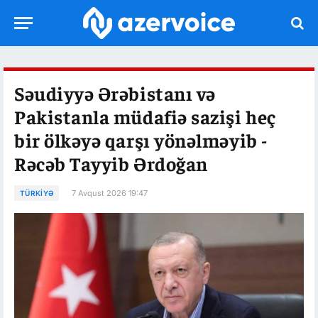
Səudiyyə Ərəbistanı və
Pakistanla müdafiə sazişi heç
bir ölkəyə qarşı yönəlməyib -
Rəcəb Tayyib Ərdoğan
7 Avqust 2026 19:47
TÜRKIYƏ