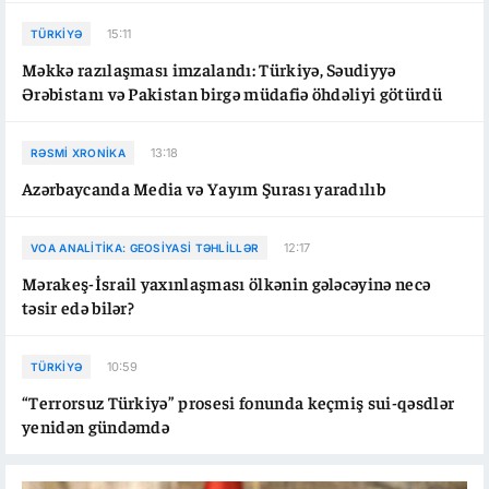
15:11
TÜRKIYƏ
Məkkə razılaşması imzalandı: Türkiyə, Səudiyyə
Ərəbistanı və Pakistan birgə müdafiə öhdəliyi götürdü
13:18
RƏSMI XRONIKA
Azərbaycanda Media və Yayım Şurası yaradılıb
12:17
VOA ANALITIKA: GEOSIYASI TƏHLILLƏR
Mərakeş-İsrail yaxınlaşması ölkənin gələcəyinə necə
təsir edə bilər?
10:59
TÜRKIYƏ
“Terrorsuz Türkiyə” prosesi fonunda keçmiş sui-qəsdlər
yenidən gündəmdə