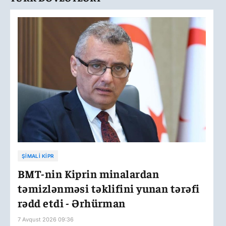
ŞIMALI KIPR
BMT-nin Kiprin minalardan
təmizlənməsi təklifini yunan tərəfi
rədd etdi - Ərhürman
7 Avqust 2026 09:36