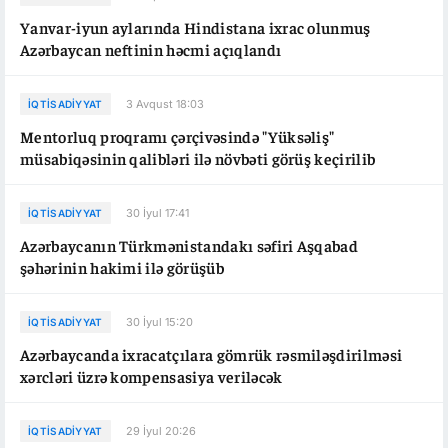
Yanvar-iyun aylarında Hindistana ixrac olunmuş
Azərbaycan neftinin həcmi açıqlandı
3 Avqust 18:03
İQTISADIYYAT
Mentorluq proqramı çərçivəsində "Yüksəliş"
müsabiqəsinin qalibləri ilə növbəti görüş keçirilib
30 İyul 17:41
İQTISADIYYAT
Azərbaycanın Türkmənistandakı səfiri Aşqabad
şəhərinin hakimi ilə görüşüb
30 İyul 15:20
İQTISADIYYAT
Azərbaycanda ixracatçılara gömrük rəsmiləşdirilməsi
xərcləri üzrə kompensasiya veriləcək
29 İyul 20:26
İQTISADIYYAT