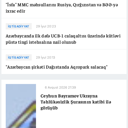
"İsfa" MMC məhsullarını Rusiya, Qırğızıstan və BƏƏ-yə
ixrac edir
29 İyul 20:23
İQTISADIYYAT
Azərbaycanda ilk dəfə UCB-1 calaqaltısı üzərində kütləvi
püstə tingi istehsalına nail olunub
29 İyul 20:13
İQTISADIYYAT
"Azərbaycan şirkəti Dağıstanda Aqropark salacaq"
6 Avqust 2026 21:39
Ceyhun Bayramov Ukrayna
Təhlükəsizlik Şurasının katibi ilə
görüşüb