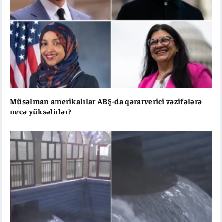
Müsəlman amerikalılar ABŞ-da qərarverici vəzifələrə
necə yüksəlirlər?