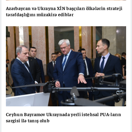
Azərbaycan və Ukrayna XİN başçıları ölkələrin strateji
tərəfdaşlığını müzakirə ediblər
Ceyhun Bayramov Ukraynada yerli istehsal PUA-ların
sərgisi ilə tanış olub