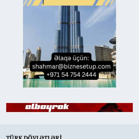
TÜRK DÖVLƏTLƏRI