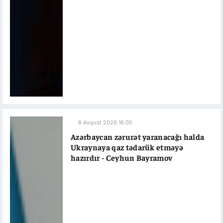
6 Avqust 2026 16:05
Azərbaycan zərurət yaranacağı halda
Ukraynaya qaz tədarük etməyə
hazırdır - Ceyhun Bayramov